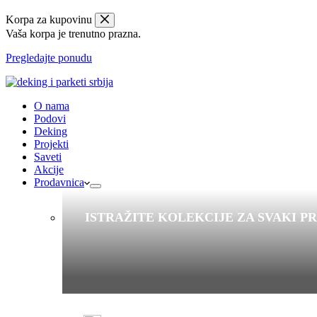
Korpa za kupovinu
Vaša korpa je trenutno prazna.
Pregledajte ponudu
O nama
Podovi
Deking
Projekti
Saveti
Akcije
Prodavnica
ISTRAŽITE KOLEKCIJE ZA SVAKI P