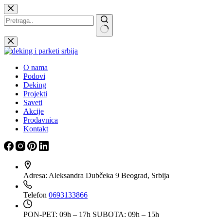
Skip
to
content
Nema
rezultata
O nama
Podovi
Deking
Projekti
Saveti
Akcije
Prodavnica
Kontakt
Adresa:
Aleksandra Dubčeka 9 Beograd, Srbija
Telefon
0693133866
PON-PET: 09h – 17h
SUBOTA: 09h – 15h