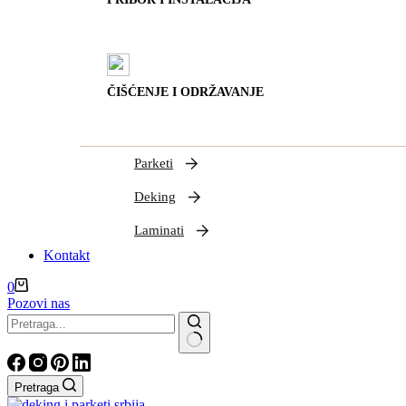
ČIŠĆENJE I ODRŽAVANJE
Parketi
Deking
Laminati
Kontakt
Shopping
0
cart
Pozovi nas
Nema
rezultata
Pretraga