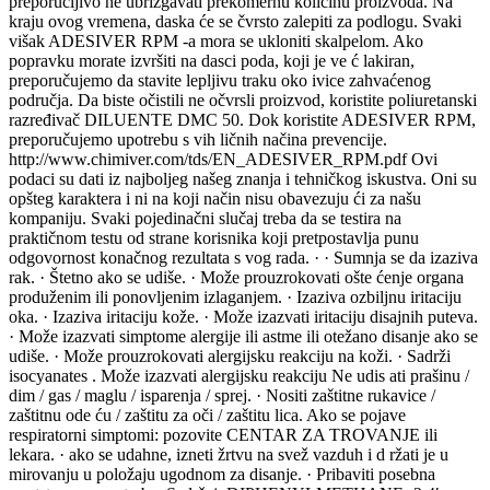
preporučljivo ne ubrizgavati prekomernu količinu proizvoda. Na
kraju ovog vremena, daska će se čvrsto zalepiti za podlogu. Svaki
višak ADESIVER RPM -a mora se ukloniti skalpelom. Ako
popravku morate izvršiti na dasci poda, koji je ve ć lakiran,
preporučujemo da stavite lepljivu traku oko ivice zahvaćenog
područja. Da biste očistili ne očvrsli proizvod, koristite poliuretanski
razređivač DILUENTE DMC 50. Dok koristite ADESIVER RPM,
preporučujemo upotrebu s vih ličnih načina prevencije.
http://www.chimiver.com/tds/EN_ADESIVER_RPM.pdf Ovi
podaci su dati iz najboljeg našeg znanja i tehničkog iskustva. Oni su
opšteg karaktera i ni na koji način nisu obavezuju ći za našu
kompaniju. Svaki pojedinačni slučaj treba da se testira na
praktičnom testu od strane korisnika koji pretpostavlja punu
odgovornost konačnog rezultata s vog rada. · · Sumnja se da izaziva
rak. · Štetno ako se udiše. · Može prouzrokovati ošte ćenje organa
produženim ili ponovljenim izlaganjem. · Izaziva ozbiljnu iritaciju
oka. · Izaziva iritaciju kože. · Može izazvati iritaciju disajnih puteva.
· Može izazvati simptome alergije ili astme ili otežano disanje ako se
udiše. · Može prouzrokovati alergijsku reakciju na koži. · Sadrži
isocyanates . Može izazvati alergijsku reakciju Ne udis ati prašinu /
dim / gas / maglu / isparenja / sprej. · Nositi zaštitne rukavice /
zaštitnu ode ću / zaštitu za oči / zaštitu lica. Ako se pojave
respiratorni simptomi: pozovite CENTAR ZA TROVANJE ili
lekara. · ako se udahne, izneti žrtvu na svež vazduh i d ržati je u
mirovanju u položaju ugodnom za disanje. · Pribaviti posebna