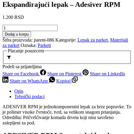
Ekspandirajući lepak – Adesiver RPM
1.200
RSD
Ekspandirajući
lepak
Dodaj u korpu
–
Šifra proizvoda:
parent-086
Kategorije:
Lepak za parket
,
Materijali
Adesiver
za parket
Oznaka:
Parketi
RPM
Placanje pouzecem
количина
Podeli sa prijateljima
Share on Facebook
Share on Pinterest
Share on LinkedIn
Share on WhatsApp
Kopiraj
Opis
Tehnički podaci
ADESIVER RPM je jednokomponentni lepak za brze popravke. To
je polimer visoke čvrstoće, tvrd, sa velikom snagom prianjanja.
Odredišta: Pričvršćivanje komada drveta koji nisu savršeno
zalepljeni za pod.