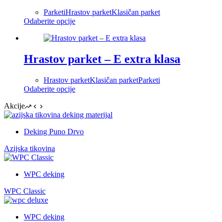
могу
Parketi
Hrastov parket
Klasičan parket
бити
Овај
Odaberite opcije
изабране
производ
на
има
страници
више
производа.
варијанти.
Hrastov parket – E extra klasa
Опције
могу
Hrastov parket
Klasičan parket
Parketi
бити
Овај
Odaberite opcije
изабране
производ
на
Akcije
има
страници
више
производа.
варијанти.
Deking Puno Drvo
Опције
могу
Azijska tikovina
бити
изабране
на
WPC deking
страници
производа.
WPC Classic
WPC deking