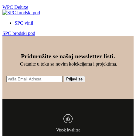
WPC Deluxe
SPC vinil
SPC brodski pod
Priduružite se našoj newsletter listi.
Ostanite u toku sa novim kolekcijama i projektima.
Prijavi se
Visok kvalitet