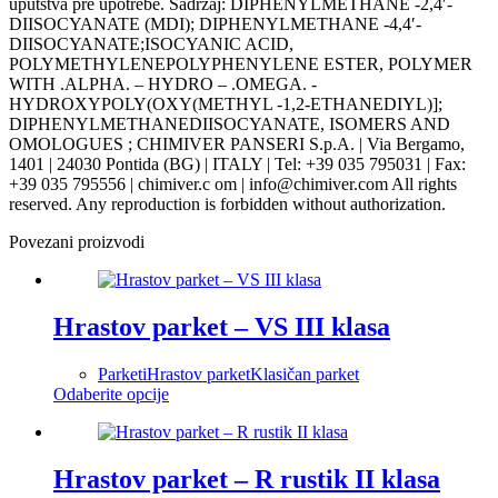
uputstva pre upotrebe. Sadržaj: DIPHENYLMETHANE -2,4′-
DIISOCYANATE (MDI); DIPHENYLMETHANE -4,4′-
DIISOCYANATE;ISOCYANIC ACID,
POLYMETHYLENEPOLYPHENYLENE ESTER, POLYMER
WITH .ALPHA. – HYDRO – .OMEGA. -
HYDROXYPOLY(OXY(METHYL -1,2-ETHANEDIYL)];
DIPHENYLMETHANEDIISOCYANATE, ISOMERS AND
OMOLOGUES ; CHIMIVER PANSERI S.p.A. | Via Bergamo,
1401 | 24030 Pontida (BG) | ITALY | Tel: +39 035 795031 | Fax:
+39 035 795556 | chimiver.c om | info@chimiver.com All rights
reserved. Any reproduction is forbidden without authorization.
Povezani proizvodi
Hrastov parket – VS III klasa
Parketi
Hrastov parket
Klasičan parket
Овај
Odaberite opcije
производ
има
више
варијанти.
Hrastov parket – R rustik II klasa
Опције