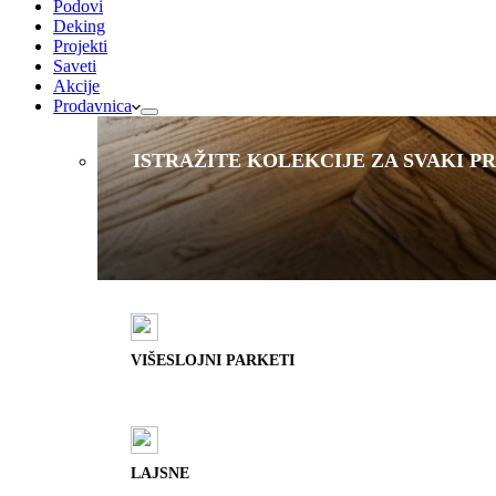
Podovi
Deking
Projekti
Saveti
Akcije
Prodavnica
ISTRAŽITE KOLEKCIJE ZA SVAKI P
VIŠESLOJNI PARKETI
LAJSNE