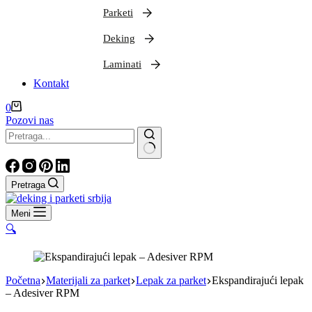
Parketi
Deking
Laminati
Kontakt
Shopping
0
cart
Pozovi nas
Nema
rezultata
Pretraga
Meni
🔍
Početna
Materijali za parket
Lepak za parket
Ekspandirajući lepak
– Adesiver RPM