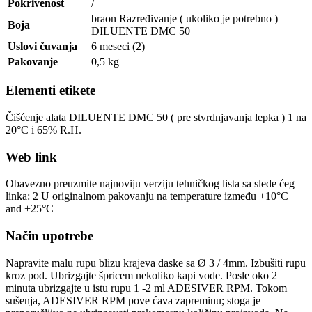
Pokrivenost
/
braon Razređivanje ( ukoliko je potrebno )
Boja
DILUENTE DMC 50
Uslovi čuvanja
6 meseci (2)
Pakovanje
0,5 kg
Elementi etikete
Čišćenje alata DILUENTE DMC 50 ( pre stvrdnjavanja lepka ) 1 na
20°C i 65% R.H.
Web link
Obavezno preuzmite najnoviju verziju tehničkog lista sa slede ćeg
linka: 2 U originalnom pakovanju na temperature između +10°C
and +25°C
Način upotrebe
Napravite malu rupu blizu krajeva daske sa Ø 3 / 4mm. Izbušiti rupu
kroz pod. Ubrizgajte špricem nekoliko kapi vode. Posle oko 2
minuta ubrizgajte u istu rupu 1 -2 ml ADESIVER RPM. Tokom
sušenja, ADESIVER RPM pove ćava zapreminu; stoga je