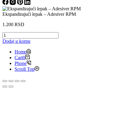
Ekspandirajući lepak – Adesiver RPM
1.200
RSD
Ekspandirajući
lepak
Dodaj u korpu
–
Adesiver
Home
RPM
Cart
0
количина
Phone
Scroll Top