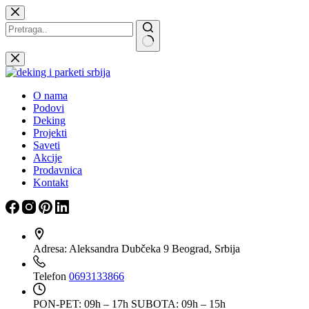
Skip
to
content
Nema
rezultata
O nama
Podovi
Deking
Projekti
Saveti
Akcije
Prodavnica
Kontakt
Adresa:
Aleksandra Dubčeka 9 Beograd, Srbija
Telefon
0693133866
PON-PET: 09h – 17h
SUBOTA: 09h – 15h