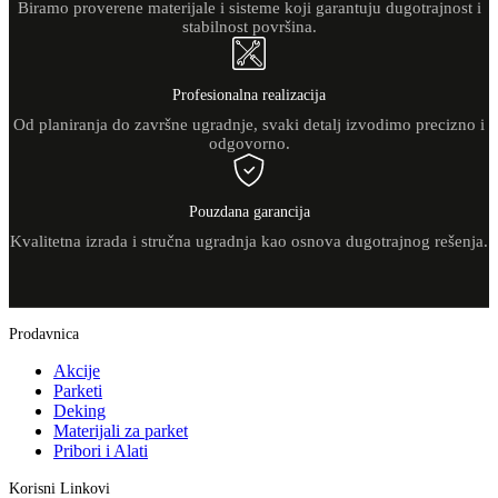
Biramo proverene materijale i sisteme koji garantuju dugotrajnost i
stabilnost površina.
Profesionalna realizacija
Od planiranja do završne ugradnje, svaki detalj izvodimo precizno i
odgovorno.
Pouzdana garancija
Kvalitetna izrada i stručna ugradnja kao osnova dugotrajnog rešenja.
Prodavnica
Akcije
Parketi
Deking
Materijali za parket
Pribori i Alati
Korisni Linkovi