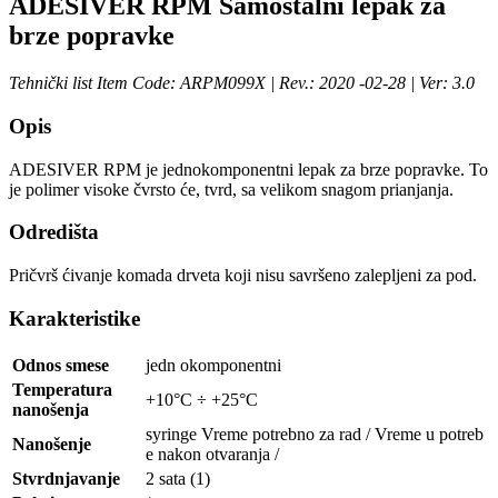
ADESIVER RPM Samostalni lepak za
brze popravke
Tehnički list Item Code: ARPM099X | Rev.: 2020 -02-28 | Ver: 3.0
Opis
ADESIVER RPM je jednokomponentni lepak za brze popravke. To
je polimer visoke čvrsto će, tvrd, sa velikom snagom prianjanja.
Odredišta
Pričvrš ćivanje komada drveta koji nisu savršeno zalepljeni za pod.
Karakteristike
Odnos smese
jedn okomponentni
Temperatura
+10°C ÷ +25°C
nanošenja
syringe Vreme potrebno za rad / Vreme u potreb
Nanošenje
e nakon otvaranja /
Stvrdnjavanje
2 sata (1)