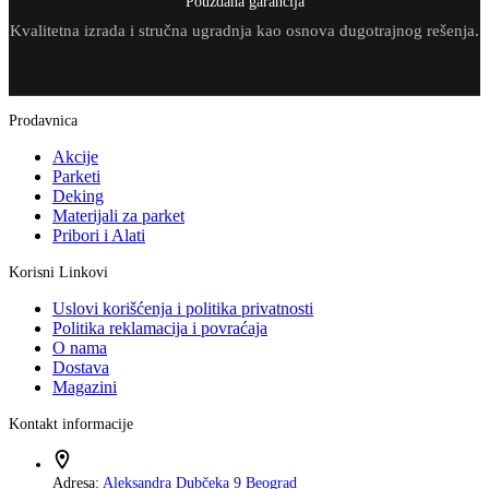
Pouzdana garancija
Kvalitetna izrada i stručna ugradnja kao osnova dugotrajnog rešenja.
Prodavnica
Akcije
Parketi
Deking
Materijali za parket
Pribori i Alati
Korisni Linkovi
Uslovi korišćenja i politika privatnosti
Politika reklamacija i povraćaja
O nama
Dostava
Magazini
Kontakt informacije
Adresa:
Aleksandra Dubčeka 9 Beograd