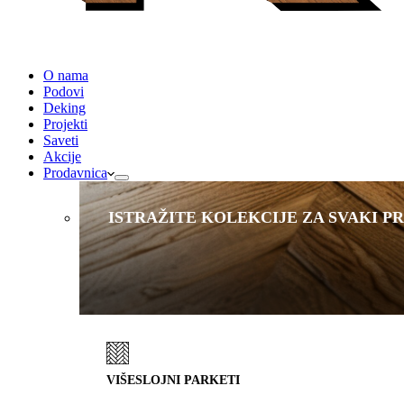
O nama
Podovi
Deking
Projekti
Saveti
Akcije
Prodavnica
ISTRAŽITE KOLEKCIJE ZA SVAKI P
VIŠESLOJNI PARKETI