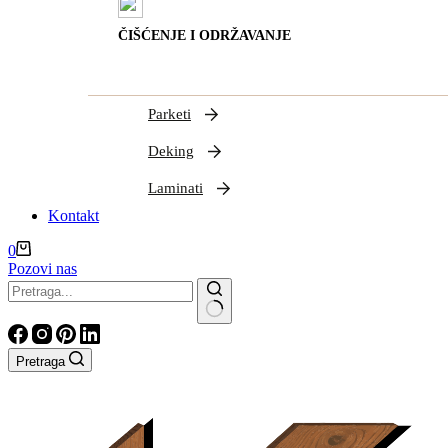
ČIŠĆENJE I ODRŽAVANJE
Parketi
Deking
Laminati
Kontakt
Shopping
0
cart
Pozovi nas
Nema
rezultata
Pretraga