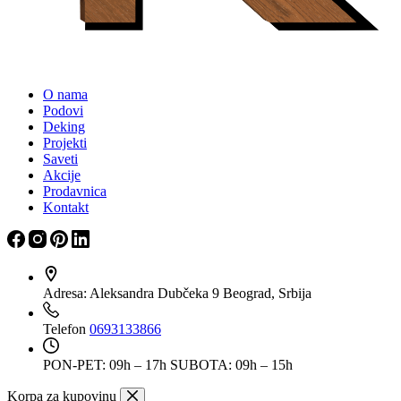
O nama
Podovi
Deking
Projekti
Saveti
Akcije
Prodavnica
Kontakt
Adresa:
Aleksandra Dubčeka 9 Beograd, Srbija
Telefon
0693133866
PON-PET: 09h – 17h
SUBOTA: 09h – 15h
Korpa za kupovinu