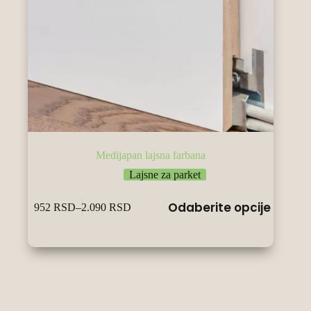
Medijapan lajsna farbana
Lajsne za parket
Овај
Odaberite opcije
952
RSD
–
2.090
RSD
производ
Raspon
има
cena:
више
od
варијанти.
952 RSD
Опције
do
могу
2.090 RSD
бити
изабране
на