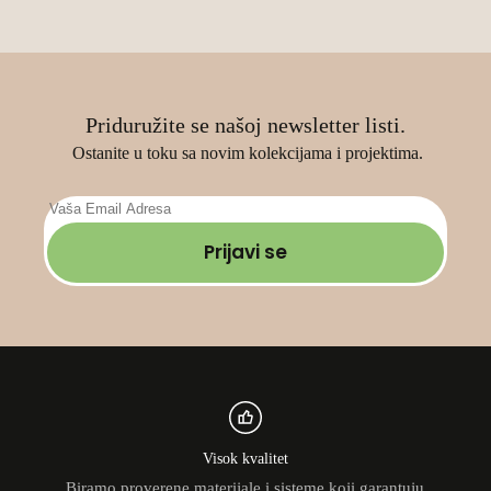
страници
производа.
Priduružite se našoj newsletter listi.
Ostanite u toku sa novim kolekcijama i projektima.
Prijavi se
Visok kvalitet
Biramo proverene materijale i sisteme koji garantuju