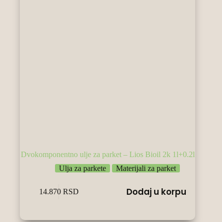
Dvokomponentno ulje za parket – Lios Bioil 2k 1l+0.2l
Ulja za parkete
Materijali za parket
Dodaj u korpu
14.870
RSD