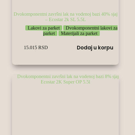
Dvokomponentni završni lak na vodenoj bazi 40% sjaj
– Ecostar 2k SL 5.5L
Lakovi za parket
Dvokomponentni lakovi za
parket
Materijali za parket
Dodaj u korpu
15.015
RSD