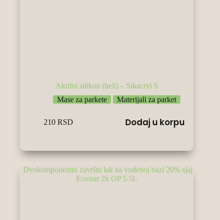
Akrilni silikon (beli) – Sikacryl S
Mase za parkete
Materijali za parket
Dodaj u korpu
210
RSD