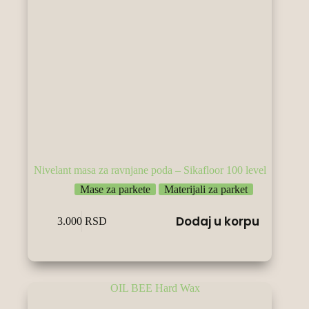
Nivelant masa za ravnjane poda – Sikafloor 100 level
Mase za parkete
Materijali za parket
Dodaj u korpu
3.000
RSD