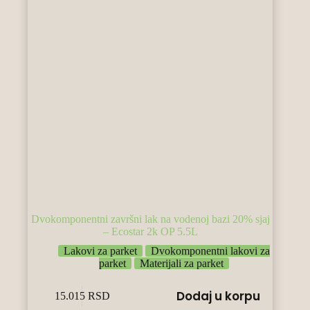
Dvokomponentni završni lak na vodenoj bazi 20% sjaj
– Ecostar 2k OP 5.5L
Lakovi za parket
Dvokomponentni lakovi za
parket
Materijali za parket
Dodaj u korpu
15.015
RSD