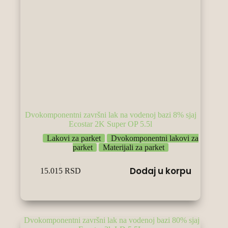
Dvokomponentni završni lak na vodenoj bazi 8% sjaj
Ecostar 2K Super OP 5.5l
Lakovi za parket
Dvokomponentni lakovi za
parket
Materijali za parket
Dodaj u korpu
15.015
RSD