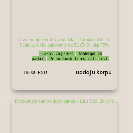
Dvokomponentni završni lak – Durolack MC 50
Satinata A+B, pakovanje od 5L (5+5), sjaj 75%
Lakovi za parket
Materijali za
parket
Poliuretanski i uretanski lakovi
Dodaj u korpu
18.000
RSD