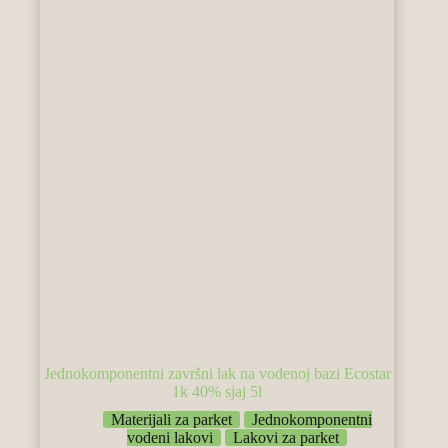
Jednokomponentni završni lak na vodenoj bazi Ecostar
1k 40% sjaj 5l
Materijali za parket
Jednokomponentni
vodeni lakovi
Lakovi za parket