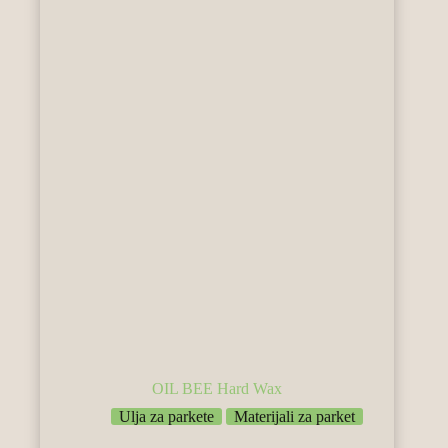
OIL BEE Hard Wax
Ulja za parkete
Materijali za parket