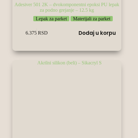
Adesiver 501 2K – dvokomponentni epoksi PU lepak
za podno grejanje – 12.5 kg
Lepak za parket
Materijali za parket
Dodaj u korpu
6.375
RSD