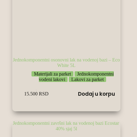
Jednokomponentni osonovni lak na vodenoj bazi – Eco
White 5L
Materijali za parket
Jednokomponentni
vodeni lakovi
Lakovi za parket
Dodaj u korpu
15.500
RSD