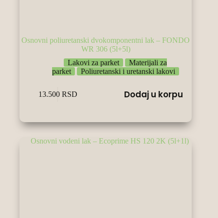
Osnovni poliuretanski dvokomponentni lak – FONDO
WR 306 (5l+5l)
Lakovi za parket
Materijali za
parket
Poliuretanski i uretanski lakovi
Dodaj u korpu
13.500
RSD