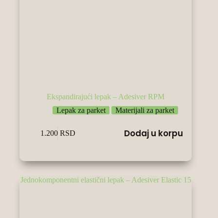
Ekspandirajući lepak – Adesiver RPM
Lepak za parket
Materijali za parket
Dodaj u korpu
1.200
RSD