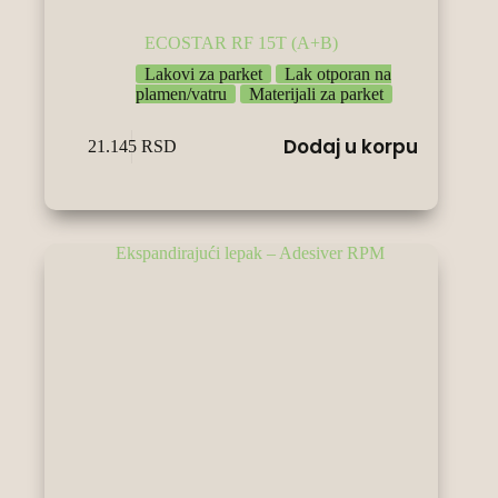
ECOSTAR RF 15T (A+B)
Lakovi za parket
Lak otporan na
plamen/vatru
Materijali za parket
Dodaj u korpu
21.145
RSD