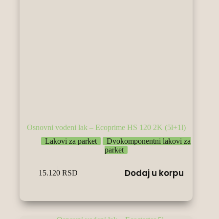
Osnovni vodeni lak – Ecoprime HS 120 2K (5l+1l)
Lakovi za parket
Dvokomponentni lakovi za
parket
Dodaj u korpu
15.120
RSD