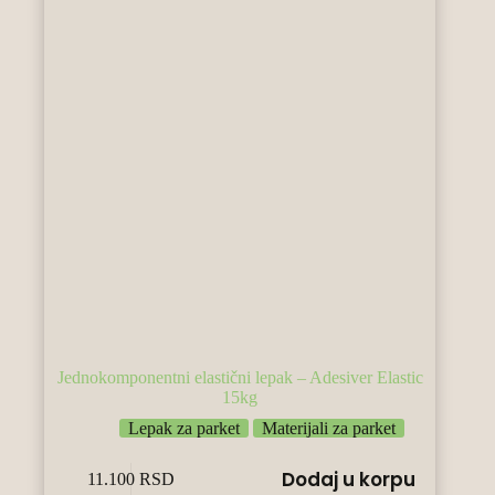
Jednokomponentni elastični lepak – Adesiver Elastic
15kg
Lepak za parket
Materijali za parket
Dodaj u korpu
11.100
RSD