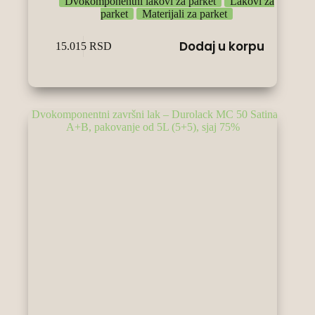
Dvokomponentni lakovi za parket
Lakovi za
parket
Materijali za parket
Dodaj u korpu
15.015
RSD