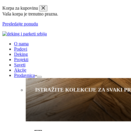
Korpa za kupovinu
Vaša korpa je trenutno prazna.
Pregledajte ponudu
O nama
Podovi
Deking
Projekti
Saveti
Akcije
Prodavnica
ISTRAŽITE KOLEKCIJE ZA SVAKI P