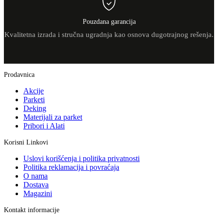
Pouzdana garancija
Kvalitetna izrada i stručna ugradnja kao osnova dugotrajnog rešenja.
Prodavnica
Akcije
Parketi
Deking
Materijali za parket
Pribori i Alati
Korisni Linkovi
Uslovi korišćenja i politika privatnosti
Politika reklamacija i povraćaja
O nama
Dostava
Magazini
Kontakt informacije