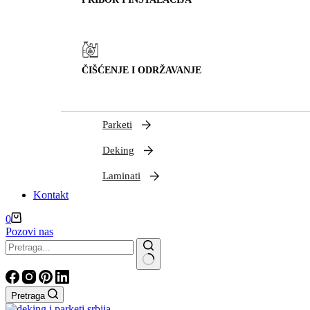
ČIŠĆENJE I ODRŽAVANJE
Parketi
Deking
Laminati
Kontakt
Shopping
0
cart
Pozovi nas
Nema
rezultata
Pretraga