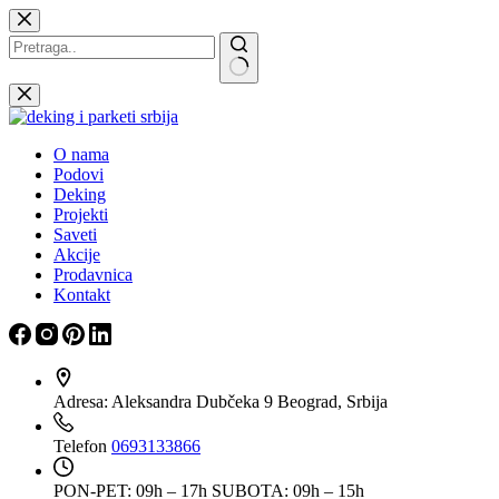
Skip
to
content
Nema
rezultata
O nama
Podovi
Deking
Projekti
Saveti
Akcije
Prodavnica
Kontakt
Adresa:
Aleksandra Dubčeka 9 Beograd, Srbija
Telefon
0693133866
PON-PET: 09h – 17h
SUBOTA: 09h – 15h