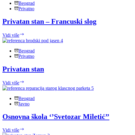
Beograd
Privatno
Privatan stan – Francuski slog
Privatan
Vidi više
stan
–
Francuski
Beograd
slog
Privatno
Privatan stan
Privatan
Vidi više
stan
Beograd
Javno
Osnovna škola ‘’Svetozar Miletić’’
Osnovna
Vidi više
škola