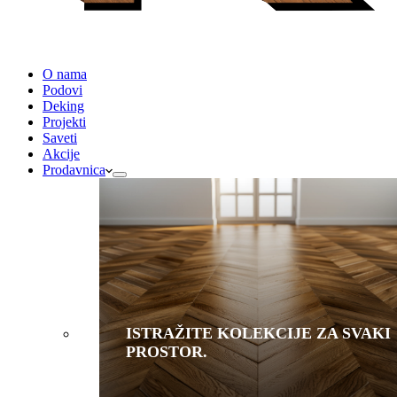
O nama
Podovi
Deking
Projekti
Saveti
Akcije
Prodavnica
ISTRAŽITE KOLEKCIJE ZA SVAKI
PROSTOR.