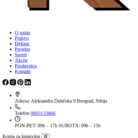
O nama
Podovi
Deking
Projekti
Saveti
Akcije
Prodavnica
Kontakt
Adresa:
Aleksandra Dubčeka 9 Beograd, Srbija
Telefon
0693133866
PON-PET: 09h – 17h
SUBOTA: 09h – 15h
Korpa za kupovinu