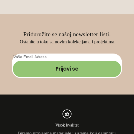
страници
производа.
Priduružite se našoj newsletter listi.
Ostanite u toku sa novim kolekcijama i projektima.
Prijavi se
Visok kvalitet
Biramo proverene materijale i sisteme koji garantuju