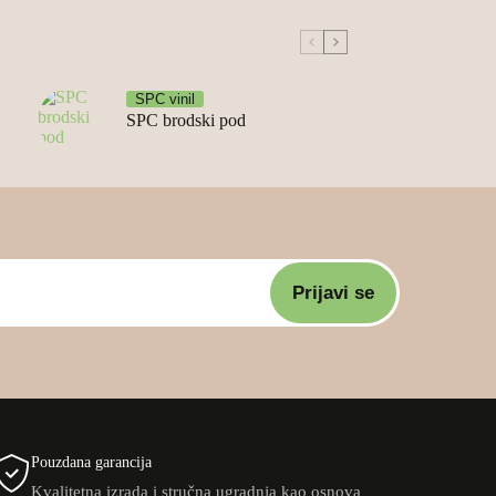
SPC vinil
SPC brodski pod
Prijavi se
Pouzdana garancija
Kvalitetna izrada i stručna ugradnja kao osnova