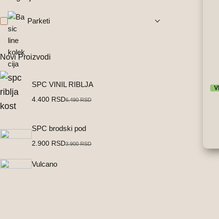
Parketi
Novi Proizvodi
SPC VINIL RIBLJA
V
4.400
RSD
6.490
RSD
О
Т
Овај
р
р
произв
и
е
SPC brodski pod
има
г
н
више
2.900
RSD
3.900
RSD
варија
О
Т
и
у
Опциј
р
р
н
т
Vulcano
могу
и
е
а
н
бити
г
н
л
а
изабра
на
и
у
н
ц
страни
н
т
а
е
произв
а
н
ц
н