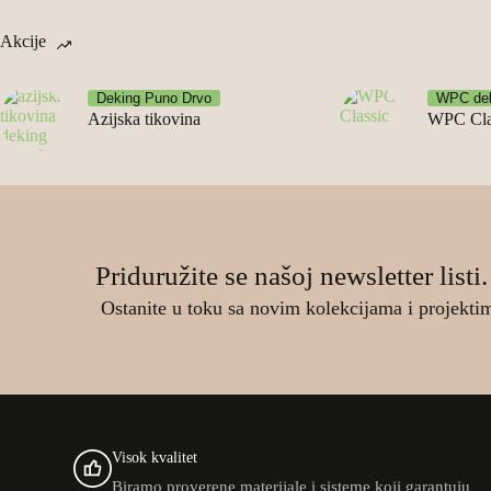
л
а
е
а
Akcije
н
ц
н
ј
а
е
а
е
ц
н
ј
:
Deking Puno Drvo
WPC de
е
а
Azijska tikovina
WPC Cla
е
4
н
ј
б
.
а
е
и
4
ј
:
л
0
е
2
а
0
б
.
:
Priduružite se našoj newsletter listi.
и
9
6
R
л
0
.
S
Ostanite u toku sa novim kolekcijama i projekti
а
0
4
D
:
9
.
3
R
0
.
S
9
D
R
0
.
S
Visok kvalitet
0
D
Biramo proverene materijale i sisteme koji garantuju