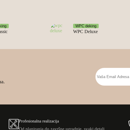
king
WPC deking
ssic
WPC Deluxe
ma.
Profesionalna realizacija
Od planiranja do završne ugradnje, svaki detalj