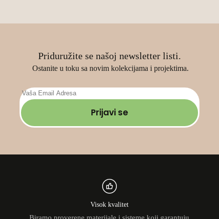
страници
производа.
Priduružite se našoj newsletter listi.
Ostanite u toku sa novim kolekcijama i projektima.
Prijavi se
Visok kvalitet
Biramo proverene materijale i sisteme koji garantuju