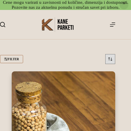
Cene mogu varirati u zavisnosti od količine, dimenzija i dostupnosti.
Pozovite nas za aktuelnu ponudu i stručan savet pri izboru.
Skip
to
content
FILTER