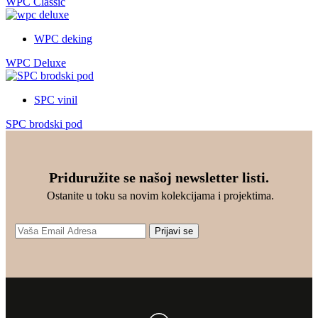
WPC Classic
л
0
4
D
а
0
9
.
:
0
WPC deking
3
R
.
S
R
WPC Deluxe
9
D
S
0
.
D
0
.
SPC vinil
R
S
SPC brodski pod
D
.
Priduružite se našoj newsletter listi.
Ostanite u toku sa novim kolekcijama i projektima.
Prijavi se