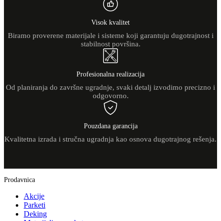
Visok kvalitet
Biramo proverene materijale i sisteme koji garantuju dugotrajnost i
stabilnost površina.
Profesionalna realizacija
Od planiranja do završne ugradnje, svaki detalj izvodimo precizno i
odgovorno.
Pouzdana garancija
Kvalitetna izrada i stručna ugradnja kao osnova dugotrajnog rešenja.
Prodavnica
Akcije
Parketi
Deking