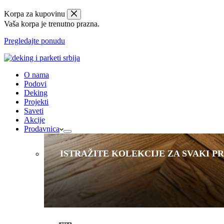
Korpa za kupovinu
Vaša korpa je trenutno prazna.
Pregledajte ponudu
O nama
Podovi
Deking
Projekti
Saveti
Akcije
Prodavnica
ISTRAŽITE KOLEKCIJE ZA SVAKI P