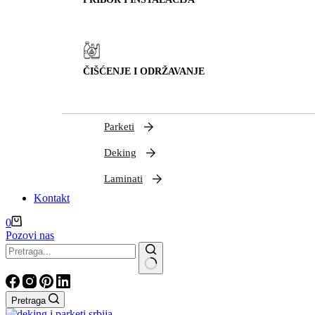
ČIŠĆENJE I ODRŽAVANJE
Parketi
Deking
Laminati
Kontakt
Shopping
0
cart
Pozovi nas
Nema
rezultata
Pretraga