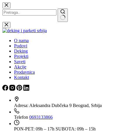
Skip
to
content
Nema
rezultata
O nama
Podovi
Deking
Projekti
Saveti
Akcije
Prodavnica
Kontakt
Adresa:
Aleksandra Dubčeka 9 Beograd, Srbija
Telefon
0693133866
PON-PET: 09h – 17h
SUBOTA: 09h – 15h