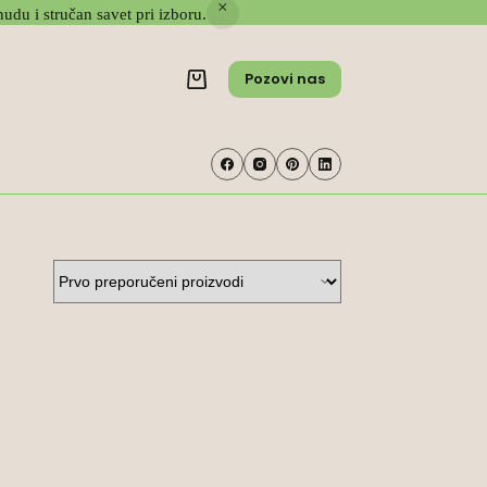
udu i stručan savet pri izboru.
Pozovi nas
Shopping
cart