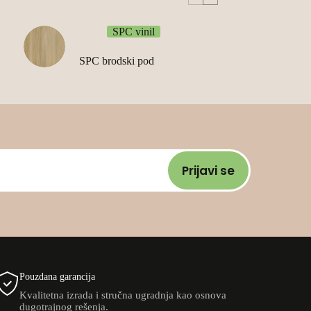
SPC vinil
SPC brodski pod
Prijavi se
Pouzdana garancija
Kvalitetna izrada i stručna ugradnja kao osnova
dugotrajnog rešenja.