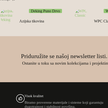
а
е
а
0
ј
:
:
е
2
Deking Puno Drvo
W
6
R
б
.
.
S
и
9
4
D
Azijska tikovina
WPC Cla
л
0
9
.
а
0
0
:
3
R
R
.
S
S
9
D
D
0
.
.
0
Priduružite se našoj newsletter listi.
R
S
Ostanite u toku sa novim kolekcijama i projekti
D
.
Visok kvalitet
Biramo proverene materijale i sisteme koji garantuju
dugotrajnost i stabilnost površina.