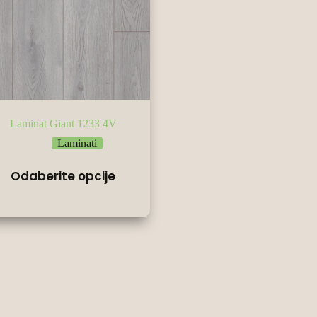
Laminat Giant 1233 4V
Laminati
Odaberite opcije
од
нти.
е
не
ци
ода.