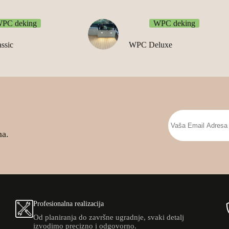
PC deking
WPC deking
ssic
WPC Deluxe
ma.
Profesionalna realizacija
Od planiranja do završne ugradnje, svaki detalj
izvodimo precizno i odgovorno.