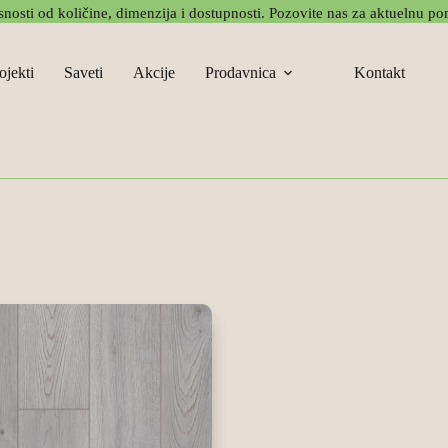
nosti od količine, dimenzija i dostupnosti. Pozovite nas za aktuelnu pon
ojekti
Saveti
Akcije
Prodavnica
Kontakt