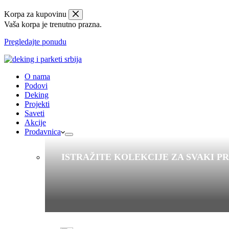
Korpa za kupovinu
Vaša korpa je trenutno prazna.
Pregledajte ponudu
O nama
Podovi
Deking
Projekti
Saveti
Akcije
Prodavnica
ISTRAŽITE KOLEKCIJE ZA SVAKI P