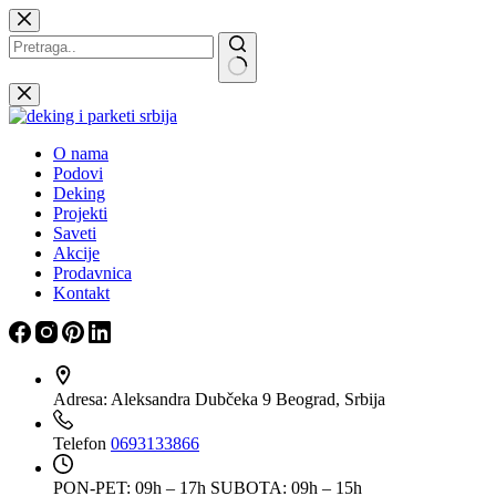
Skip
to
content
Nema
rezultata
O nama
Podovi
Deking
Projekti
Saveti
Akcije
Prodavnica
Kontakt
Adresa:
Aleksandra Dubčeka 9 Beograd, Srbija
Telefon
0693133866
PON-PET: 09h – 17h
SUBOTA: 09h – 15h