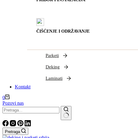
ČIŠĆENJE I ODRŽAVANJE
Parketi
Deking
Laminati
Kontakt
Shopping
0
cart
Pozovi nas
Nema
rezultata
Pretraga