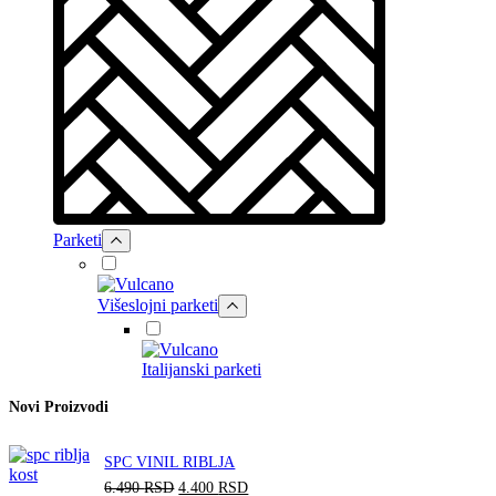
Parketi
Višeslojni parketi
Italijanski parketi
Novi Proizvodi
SPC VINIL RIBLJA
О
Т
6.490
RSD
4.400
RSD