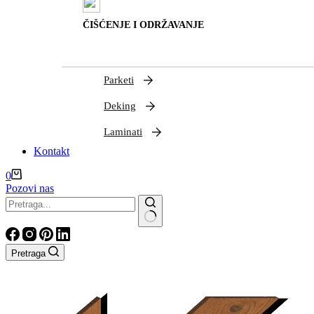
ČIŠĆENJE I ODRŽAVANJE
Parketi
Deking
Laminati
Kontakt
Shopping
0
cart
Pozovi nas
Nema
rezultata
Pretraga