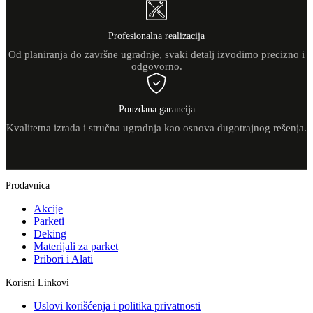
Profesionalna realizacija
Od planiranja do završne ugradnje, svaki detalj izvodimo precizno i
odgovorno.
Pouzdana garancija
Kvalitetna izrada i stručna ugradnja kao osnova dugotrajnog rešenja.
Prodavnica
Akcije
Parketi
Deking
Materijali za parket
Pribori i Alati
Korisni Linkovi
Uslovi korišćenja i politika privatnosti