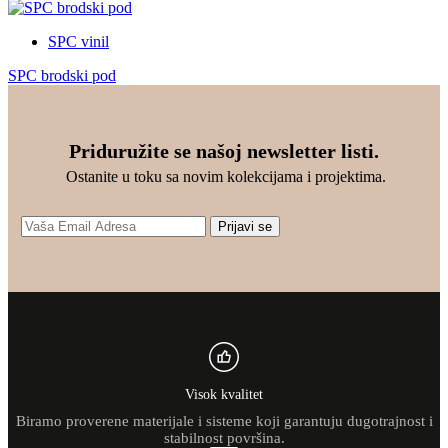
0
.
D
0
.
SPC vinil
R
S
SPC brodski pod
D
.
Priduružite se našoj newsletter listi.
Ostanite u toku sa novim kolekcijama i projektima.
Prijavi se
Visok kvalitet
Biramo proverene materijale i sisteme koji garantuju dugotrajnost i
stabilnost površina.