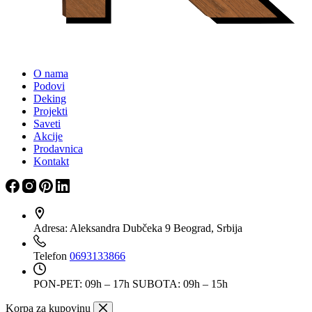
O nama
Podovi
Deking
Projekti
Saveti
Akcije
Prodavnica
Kontakt
Adresa:
Aleksandra Dubčeka 9 Beograd, Srbija
Telefon
0693133866
PON-PET: 09h – 17h
SUBOTA: 09h – 15h
Korpa za kupovinu