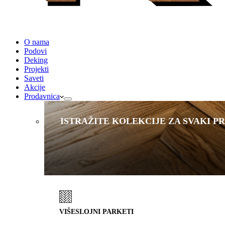
O nama
Podovi
Deking
Projekti
Saveti
Akcije
Prodavnica
ISTRAŽITE KOLEKCIJE ZA SVAKI P
VIŠESLOJNI PARKETI