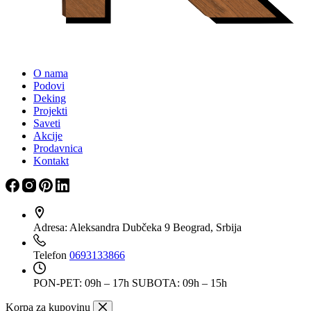
O nama
Podovi
Deking
Projekti
Saveti
Akcije
Prodavnica
Kontakt
Adresa:
Aleksandra Dubčeka 9 Beograd, Srbija
Telefon
0693133866
PON-PET: 09h – 17h
SUBOTA: 09h – 15h
Korpa za kupovinu