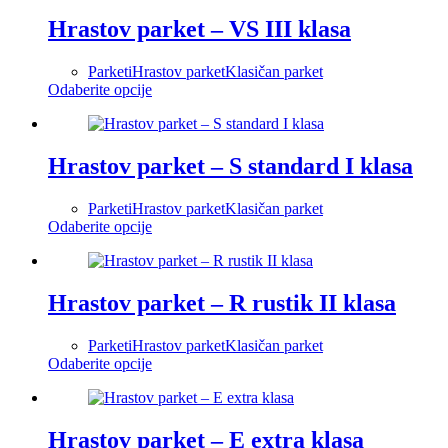
више
производа.
варијанти.
Hrastov parket – VS III klasa
Опције
могу
Parketi
Hrastov parket
Klasičan parket
бити
Овај
Odaberite opcije
изабране
производ
на
има
страници
више
производа.
варијанти.
Hrastov parket – S standard I klasa
Опције
могу
Parketi
Hrastov parket
Klasičan parket
бити
Овај
Odaberite opcije
изабране
производ
на
има
страници
више
производа.
варијанти.
Hrastov parket – R rustik II klasa
Опције
могу
Parketi
Hrastov parket
Klasičan parket
бити
Овај
Odaberite opcije
изабране
производ
на
има
страници
више
производа.
варијанти.
Hrastov parket – E extra klasa