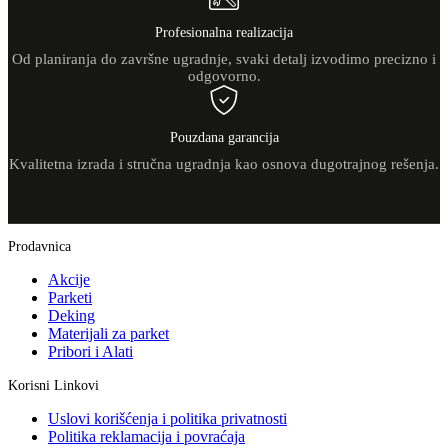
Profesionalna realizacija
Od planiranja do završne ugradnje, svaki detalj izvodimo precizno i
odgovorno.
Pouzdana garancija
Kvalitetna izrada i stručna ugradnja kao osnova dugotrajnog rešenja.
Prodavnica
Akcije
Parketi
Deking
Materijali za parket
Pribori i Alati
Korisni Linkovi
Uslovi korišćenja i politika privatnosti
Politika reklamacija i povraćaja