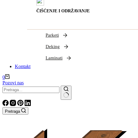
ČIŠĆENJE I ODRŽAVANJE
Parketi
Deking
Laminati
Kontakt
Shopping
0
cart
Pozovi nas
Nema
rezultata
Pretraga