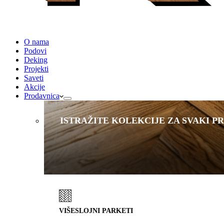
O nama
Podovi
Deking
Projekti
Saveti
Akcije
Prodavnica
ISTRAŽITE KOLEKCIJE ZA SVAKI P
VIŠESLOJNI PARKETI