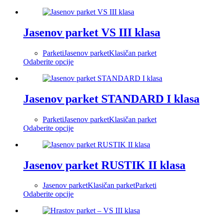
Jasenov parket VS III klasa
Parketi
Jasenov parket
Klasičan parket
Овај
Odaberite opcije
производ
има
више
варијанти.
Jasenov parket STANDARD I klasa
Опције
могу
Parketi
Jasenov parket
Klasičan parket
бити
Овај
Odaberite opcije
изабране
производ
на
има
страници
више
производа.
варијанти.
Jasenov parket RUSTIK II klasa
Опције
могу
Jasenov parket
Klasičan parket
Parketi
бити
Овај
Odaberite opcije
изабране
производ
на
има
страници