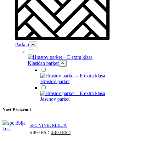
Parketi
Klasičan parket
Hrastov parket
Jasenov parket
Novi Proizvodi
SPC VINIL RIBLJA
О
Т
6.490
RSD
4.400
RSD
р
р