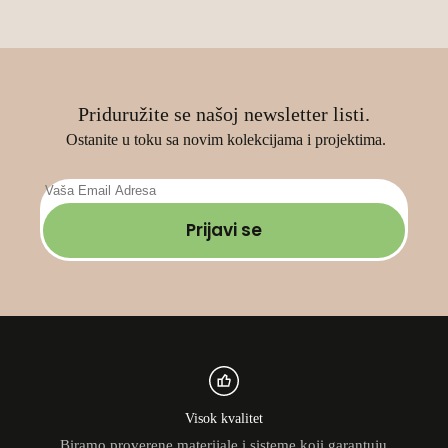
страници
производа.
Priduružite se našoj newsletter listi.
Ostanite u toku sa novim kolekcijama i projektima.
Prijavi se
Visok kvalitet
Biramo proverene materijale i sisteme koji garantuju