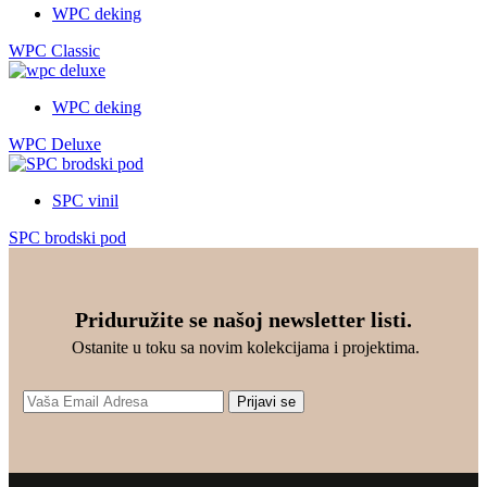
е
2
:
WPC deking
б
.
6
R
и
9
.
S
WPC Classic
л
0
4
D
а
0
9
.
:
0
WPC deking
3
R
.
S
R
WPC Deluxe
9
D
S
0
.
D
0
.
SPC vinil
R
S
SPC brodski pod
D
.
Priduružite se našoj newsletter listi.
Ostanite u toku sa novim kolekcijama i projektima.
Prijavi se