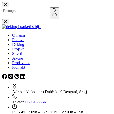
Skip
to
content
Nema
rezultata
O nama
Podovi
Deking
Projekti
Saveti
Akcije
Prodavnica
Kontakt
Adresa:
Aleksandra Dubčeka 9 Beograd, Srbija
Telefon
0693133866
PON-PET: 09h – 17h
SUBOTA: 09h – 15h