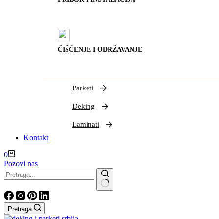
ČIŠĆENJE I ODRŽAVANJE
Parketi
Deking
Laminati
Kontakt
Shopping
0
cart
Pozovi nas
Nema
rezultata
Pretraga