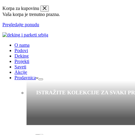
Korpa za kupovinu
Vaša korpa je trenutno prazna.
Pregledajte ponudu
O nama
Podovi
Deking
Projekti
Saveti
Akcije
Prodavnica
ISTRAŽITE KOLEKCIJE ZA SVAKI P