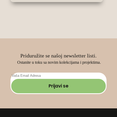
варијанти.
370 RSD
Опције
do
могу
520 RSD
бити
изабране
на
страници
производа.
Priduružite se našoj newsletter listi.
Ostanite u toku sa novim kolekcijama i projektima.
Prijavi se