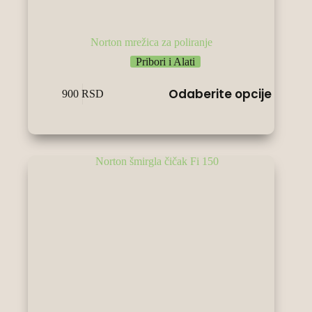
Norton mrežica za poliranje
Pribori i Alati
Овај
Odaberite opcije
900
RSD
производ
има
више
варијанти.
Опције
могу
бити
изабране
на
страници
производа.