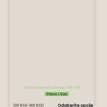
страници
производа.
Norton beskonačna šmirgla 200×750
Pribori i Alati
Овај
Odaberite opcije
500
RSD
–
800
RSD
производ
Raspon