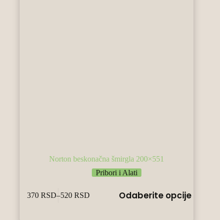
Norton beskonačna šmirgla 200×551
Pribori i Alati
Овај
Odaberite opcije
370
RSD
–
520
RSD
производ
Raspon
има
cena:
више
od