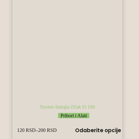
производа.
Norton šmirgla čičak Fi 180
Pribori i Alati
Овај
Odaberite opcije
120
RSD
–
200
RSD
производ
Raspon
има
cena: