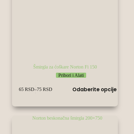
Šmirgla za ćoškare Norton Fi 150
Pribori i Alati
Овај
Odaberite opcije
65
RSD
–
75
RSD
производ
Raspon
има
cena:
више
od
варијанти.
65 RSD
Опције
do
могу
75 RSD
бити
изабране
на