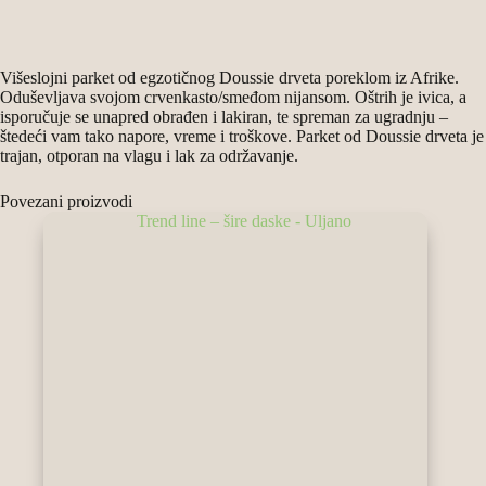
Višeslojni parket od egzotičnog Doussie drveta poreklom iz Afrike.
Oduševljava svojom crvenkasto/smeđom nijansom. Oštrih je ivica, a
isporučuje se unapred obrađen i lakiran, te spreman za ugradnju –
štedeći vam tako napore, vreme i troškove. Parket od Doussie drveta je
trajan, otporan na vlagu i lak za održavanje.
Povezani proizvodi