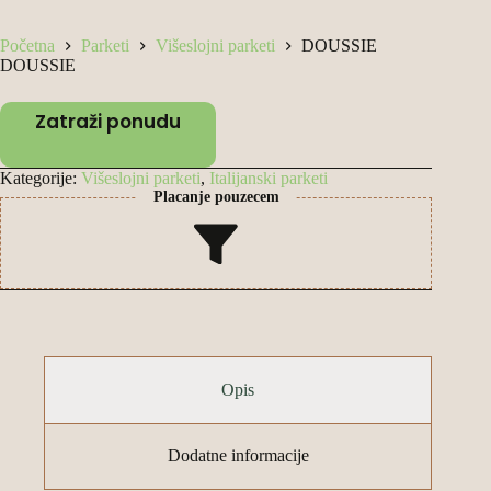
Početna
Parketi
Višeslojni parketi
DOUSSIE
DOUSSIE
Zatraži ponudu
Kategorije:
Višeslojni parketi
,
Italijanski parketi
Placanje pouzecem
Opis
Dodatne informacije