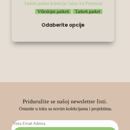
Tarkett parket kolekcija Salsa Art Premium
Višeslojni parketi
Tarkett parket
Овај
Odaberite opcije
производ
има
више
варијанти.
Опције
могу
бити
изабране
на
страници
производа.
Priduružite se našoj newsletter listi.
Ostanite u toku sa novim kolekcijama i projektima.