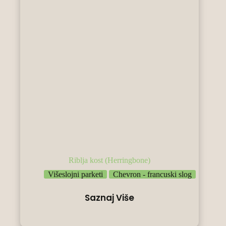
Riblja kost (Herringbone)
Višeslojni parketi
Chevron - francuski slog
Saznaj Više