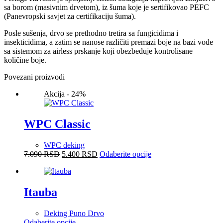
sa borom (masivnim drvetom), iz šuma koje je sertifikovao PEFC
(Panevropski savjet za certifikaciju šuma).
Posle sušenja, drvo se prethodno tretira sa fungicidima i
insekticidima, a zatim se nanose različiti premazi boje na bazi vode
sa sistemom za airless prskanje koji obezbeđuje kontrolisane
količine boje.
Povezani proizvodi
Akcija - 24%
WPC Classic
WPC deking
Оригинална
Тренутна
Овај
7.090
RSD
5.400
RSD
Odaberite opcije
цена
цена
производ
је
је:
има
била:
5.400 RSD.
више
7.090 RSD.
варијанти.
Itauba
Опције
могу
Deking Puno Drvo
бити
Овај
Odaberite opcije