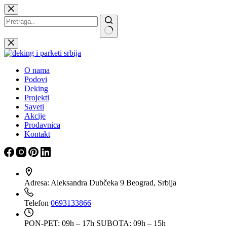
Skip
to
content
Nema
rezultata
O nama
Podovi
Deking
Projekti
Saveti
Akcije
Prodavnica
Kontakt
Adresa:
Aleksandra Dubčeka 9 Beograd, Srbija
Telefon
0693133866
PON-PET: 09h – 17h
SUBOTA: 09h – 15h