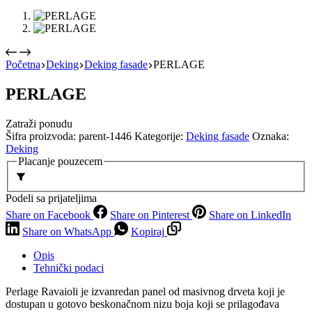
Početna
Deking
Deking fasade
PERLAGE
PERLAGE
Zatraži ponudu
Šifra proizvoda:
parent-1446
Kategorije:
Deking fasade
Oznaka:
Deking
Placanje pouzecem
Podeli sa prijateljima
Share on Facebook
Share on Pinterest
Share on LinkedIn
Share on WhatsApp
Kopiraj
Opis
Tehnički podaci
Perlage Ravaioli je izvanredan panel od masivnog drveta koji je
dostupan u gotovo beskonačnom nizu boja koji se prilagođava