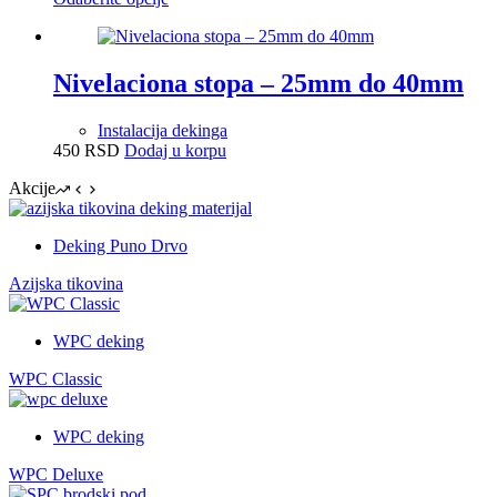
изабране
производ
на
има
страници
више
производа.
варијанти.
Nivelaciona stopa – 25mm do 40mm
Опције
могу
Instalacija dekinga
бити
450
RSD
Dodaj u korpu
изабране
на
Akcije
страници
производа.
Deking Puno Drvo
Azijska tikovina
WPC deking
WPC Classic
WPC deking
WPC Deluxe