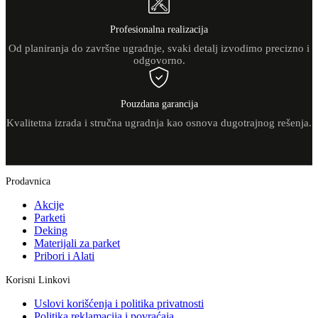
Profesionalna realizacija
Od planiranja do završne ugradnje, svaki detalj izvodimo precizno i
odgovorno.
Pouzdana garancija
Kvalitetna izrada i stručna ugradnja kao osnova dugotrajnog rešenja.
Prodavnica
Akcije
Parketi
Deking
Materijali za parket
Pribori i Alati
Korisni Linkovi
Uslovi korišćenja i politika privatnosti
Politika reklamacija i povraćaja