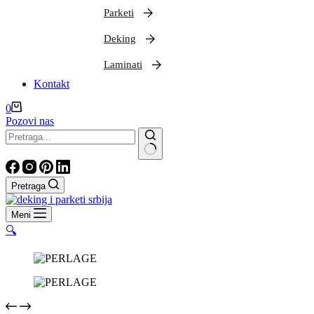
Parketi
Deking
Laminati
Kontakt
Shopping
0
cart
Pozovi nas
Nema
rezultata
Pretraga
Meni
🔍