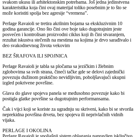
svakom ukusu ili arhitektonskim potrebama. Još jedna jedinstvena
karakteristika koja čini ovaj materijal toliko posebnim je to što se
može koristiti spolja bez agresije “vremena”.
Perlage Ravaioli se tretira akrilnim bojama sa ekskluzivnim 10
godina garancije. Ono što čini ove boje tako dugotrajnim jeste
posvećen i kontrolisan proizvodni ciklus koji ih čini stvaranjem,
rezultat iskustva stečenih na mestima na kojima je drvo sarađivalo i
deo svakodnevnog života vekovim
BEZ ŠRAFOVA ILI SPOJNICA
Perlage Ravaioli je tabla sa pločama sa jezičkim i žlebnim
zglobovima sa svih strana, čineći tačke gde se delovi zajednički
povezuju dužinom praktično nevidljivim, poboljšavajući ukupni
izgled pokrivene površine.
Glava do glave spojeva panela se međusobno povezuje kako bi
postigla glatke površine sa dugotrajnim performansama.
Čak i vijci koji se koriste za ugradnju su skriveni, kako bi se stvorila
neprekidna površina drveta, bez spojeva ili neprivlačnih vidnih
vijaka.
PERLAGE I OKOLINA
Perlage Ravaioli je spoljašnji sistem oblaganja napravljen isključivo