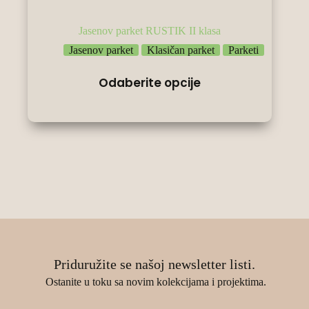
Jasenov parket RUSTIK II klasa
Jasenov parket
Klasičan parket
Parketi
Овај
Odaberite opcije
производ
има
више
варијанти.
Опције
могу
бити
изабране
на
страници
производа.
Priduružite se našoj newsletter listi.
Ostanite u toku sa novim kolekcijama i projektima.