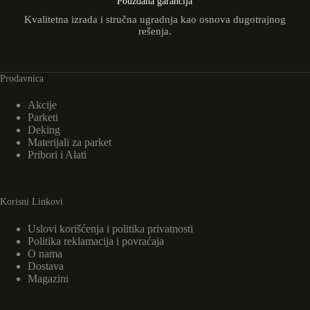
Pouzdana garancija
Kvalitetna izrada i stručna ugradnja kao osnova dugotrajnog
rešenja.
Prodavnica
Akcije
Parketi
Deking
Materijali za parket
Pribori i Alati
Korisni Linkovi
Uslovi korišćenja i politika privatnosti
Politika reklamacija i povraćaja
O nama
Dostava
Magazini