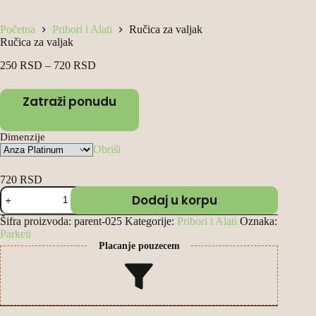
Početna
Pribori i Alati
Ručica za valjak
Ručica za valjak
Raspon
250
RSD
–
720
RSD
cena:
od
Zatraži ponudu
250 RSD
do
720 RSD
Dimenzije
Obriši
720
RSD
Ručica
Dodaj u korpu
za
valjak
Šifra proizvoda:
parent-025
Kategorije:
Pribori i Alati
Oznaka:
количина
Parketi
Placanje pouzecem