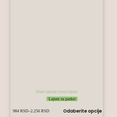
страници
производа.
Hrast lakiran furnir lajsna
Lajsne za parket
Овај
Odaberite opcije
984
RSD
–
2.256
RSD
производ
Raspon
има