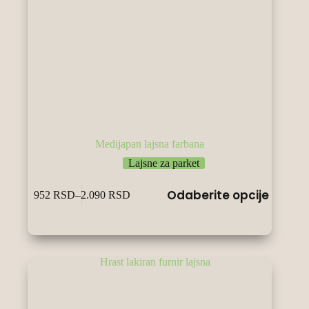
Medijapan lajsna farbana
Lajsne za parket
Овај
Odaberite opcije
952
RSD
–
2.090
RSD
производ
Raspon
има
cena:
више
od
варијанти.
952 RSD
Опције
do
могу
2.090 RSD
бити
изабране
на