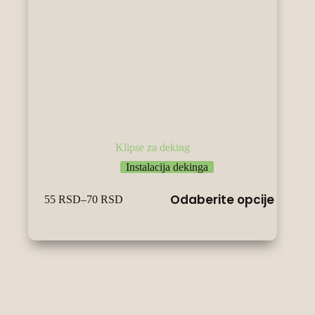
Klipse za deking
Instalacija dekinga
Овај
Odaberite opcije
55
RSD
–
70
RSD
производ
Raspon
има
cena:
више
od
варијанти.
55 RSD
Опције
do
могу
70 RSD
бити
изабране
на