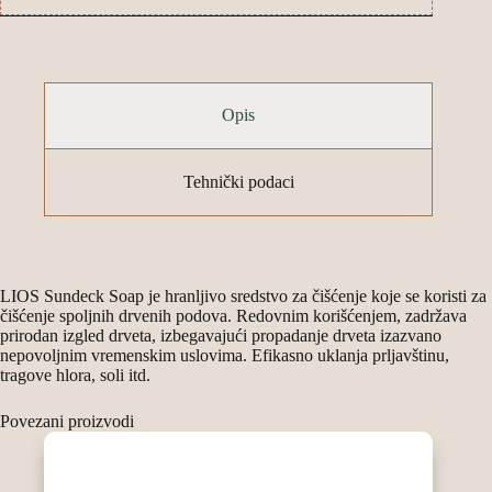
Opis
Tehnički podaci
LIOS Sundeck Soap je hranljivo sredstvo za čišćenje koje se koristi za
čišćenje spoljnih drvenih podova. Redovnim korišćenjem, zadržava
prirodan izgled drveta, izbegavajući propadanje drveta izazvano
nepovoljnim vremenskim uslovima. Efikasno uklanja prljavštinu,
tragove hlora, soli itd.
Povezani proizvodi