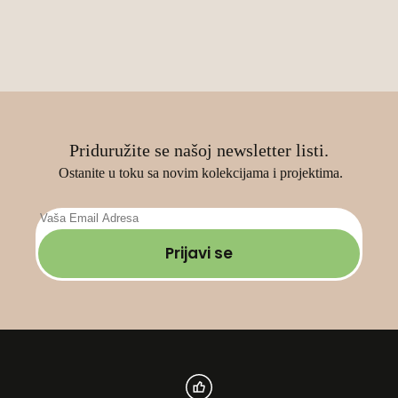
страници
производа.
Priduružite se našoj newsletter listi.
Ostanite u toku sa novim kolekcijama i projektima.
Prijavi se