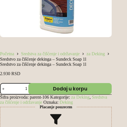
Početna
Sredstva za čišćenje i održavanje
za Deking
Sredstvo za čišćenje dekinga – Sundeck Soap 1l
Sredstvo za čišćenje dekinga – Sundeck Soap 1l
2.930
RSD
Sredstvo
Dodaj u korpu
za
čišćenje
Šifra proizvoda:
parent-106
Kategorije:
za Deking
,
Sredstva
dekinga
za čišćenje i održavanje
Oznaka:
Deking
–
Placanje pouzecem
Sundeck
Soap
1l
количина