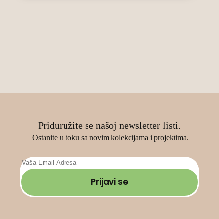
9.480 RSD.
могу
бити
изабране
на
страници
производа.
Priduružite se našoj newsletter listi.
Ostanite u toku sa novim kolekcijama i projektima.
Prijavi se