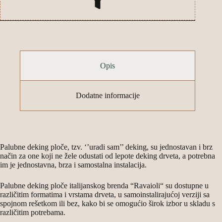
Opis
Dodatne informacije
Palubne deking ploče, tzv. ‘’uradi sam’’ deking, su jednostavan i brz
način za one koji ne žele odustati od lepote deking drveta, a potrebna
im je jednostavna, brza i samostalna instalacija.
Palubne deking ploče italijanskog brenda “Ravaioli“ su dostupne u
različitim formatima i vrstama drveta, u samoinstalirajućoj verziji sa
spojnom rešetkom ili bez, kako bi se omogućio širok izbor u skladu s
različitim potrebama.