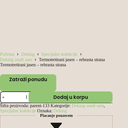
Početna
Deking
Specijalne kolekcije
Deking uradi sam
Termotretirani jasen – rebrasta strana
Termotretirani jasen – rebrasta strana
Zatraži ponudu
Termotretirani
Dodaj u korpu
jasen
–
Šifra proizvoda:
parent-133
Kategorije:
Deking uradi sam
,
rebrasta
Specijalne kolekcije
Oznaka:
Deking
strana
Placanje pouzecem
количина