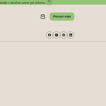
nudu i stručan savet pri izboru.
Pozovi nas
Shopping
cart