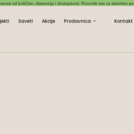
snosti od količine, dimenzija i dostupnosti. Pozovite nas za aktuelnu po
jekti
Saveti
Akcije
Prodavnica
Kontakt