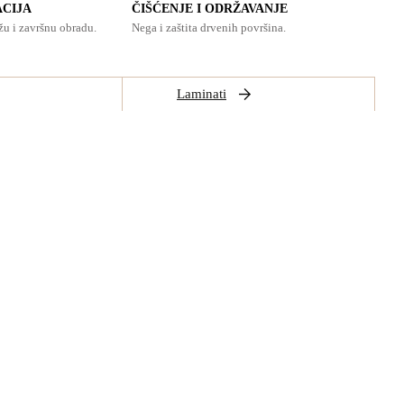
ACIJA
ČIŠĆENJE I ODRŽAVANJE
u i završnu obradu.
Nega i zaštita drvenih površina.
Laminati