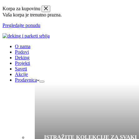
Korpa za kupovinu
Vaša korpa je trenutno prazna.
Pregledajte ponudu
O nama
Podovi
Deking
Projekti
Saveti
Akcije
Prodavnica
ISTRAŽITE KOLEKCIJE ZA SVAKI