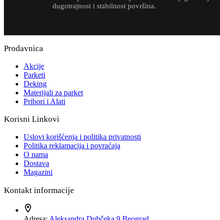
dugotrajnost i stabilnost površina.
Prodavnica
Akcije
Parketi
Deking
Materijali za parket
Pribori i Alati
Korisni Linkovi
Uslovi korišćenja i politika privatnosti
Politika reklamacija i povraćaja
O nama
Dostava
Magazini
Kontakt informacije
Adresa:
Aleksandra Dubčeka 9 Beograd