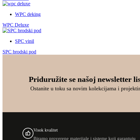
WPC deking
WPC Deluxe
SPC vinil
SPC brodski pod
Priduružite se našoj newsletter lis
Ostanite u toku sa novim kolekcijama i projekti
Visok kvalitet
Biramo proverene materijale i sisteme koji garantuju