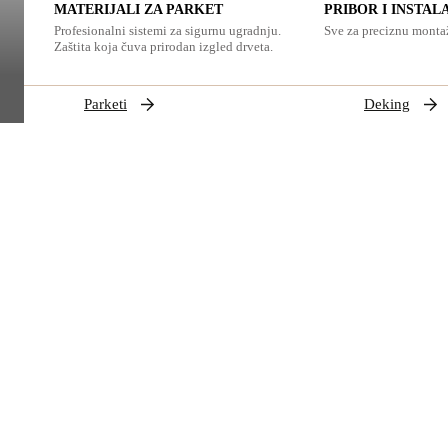
MATERIJALI ZA PARKET
PRIBOR I INSTAL
Profesionalni sistemi za sigurnu ugradnju.
Sve za preciznu montaž
Zaštita koja čuva prirodan izgled drveta.
Parketi
Deking