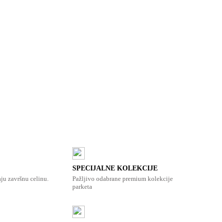
SPECIJALNE KOLEKCIJE
aju završnu celinu.
Pažljivo odabrane premium kolekcije
parketa