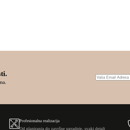
ti.
ma.
Profesionalna realizacija
Od planiranja do završne ugradnje, svaki detalj