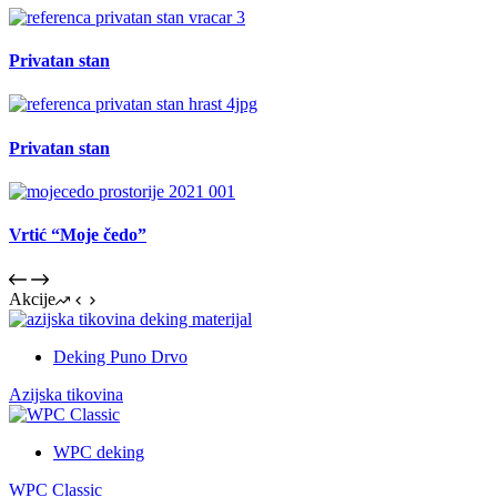
Privatan stan
Privatan stan
Vrtić “Moje čedo”
Akcije
Deking Puno Drvo
Azijska tikovina
WPC deking
WPC Classic