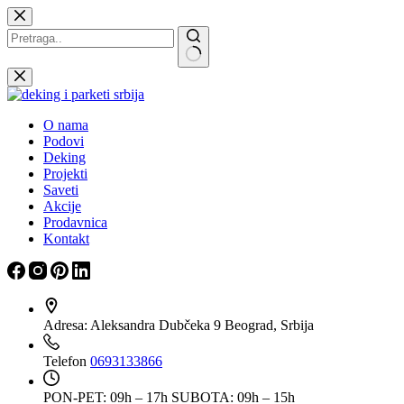
Skip
to
content
Nema
rezultata
O nama
Podovi
Deking
Projekti
Saveti
Akcije
Prodavnica
Kontakt
Adresa:
Aleksandra Dubčeka 9 Beograd, Srbija
Telefon
0693133866
PON-PET: 09h – 17h
SUBOTA: 09h – 15h