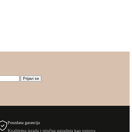
Prijavi se
Pouzdana garancija
Kvalitetna izrada i stručna ugradnja kao osnova