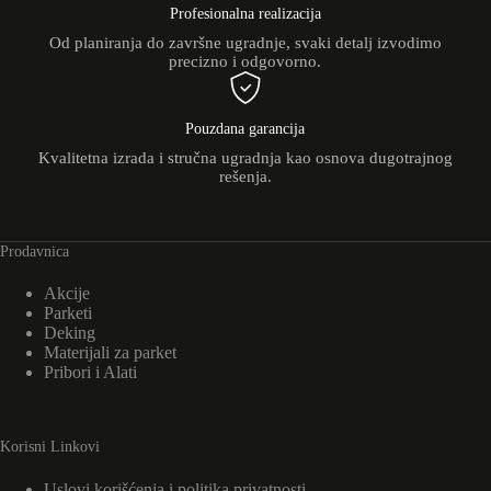
Profesionalna realizacija
Od planiranja do završne ugradnje, svaki detalj izvodimo
precizno i odgovorno.
Pouzdana garancija
Kvalitetna izrada i stručna ugradnja kao osnova dugotrajnog
rešenja.
Prodavnica
Akcije
Parketi
Deking
Materijali za parket
Pribori i Alati
Korisni Linkovi
Uslovi korišćenja i politika privatnosti