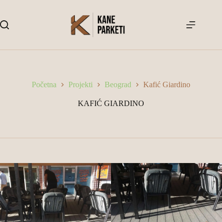
Skip
to
content
Početna
Projekti
Beograd
Kafić Giardino
KAFIĆ GIARDINO