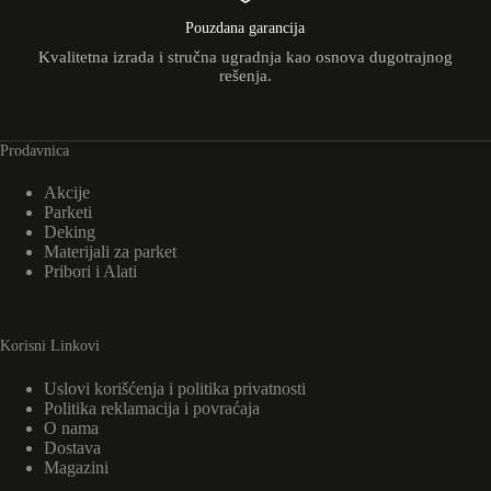
Pouzdana garancija
Kvalitetna izrada i stručna ugradnja kao osnova dugotrajnog
rešenja.
Prodavnica
Akcije
Parketi
Deking
Materijali za parket
Pribori i Alati
Korisni Linkovi
Uslovi korišćenja i politika privatnosti
Politika reklamacija i povraćaja
O nama
Dostava
Magazini