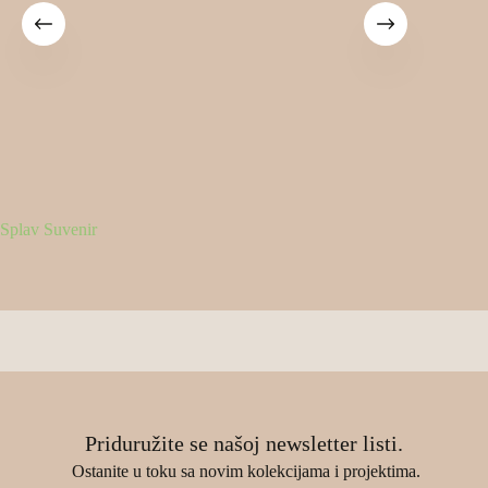
Splav Suvenir
Vrtić B
Priduružite se našoj newsletter listi.
Ostanite u toku sa novim kolekcijama i projektima.