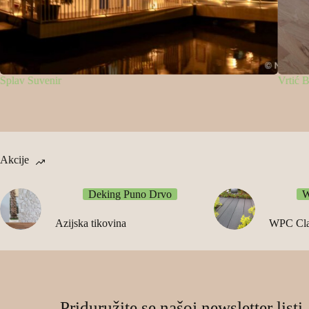
Vrtić Beograd
Privata
Akcije
Deking Puno Drvo
W
Azijska tikovina
WPC Cla
Priduružite se našoj newsletter listi.