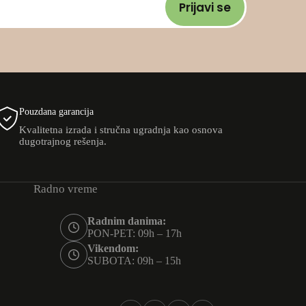
Prijavi se
Pouzdana garancija
Kvalitetna izrada i stručna ugradnja kao osnova
dugotrajnog rešenja.
Radno vreme
Radnim danima:
PON-PET: 09h – 17h
Vikendom:
SUBOTA: 09h – 15h