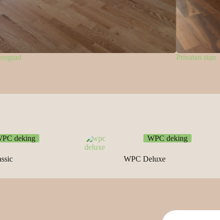
n stan
Privatan stan
PC deking
WPC deking
ssic
WPC Deluxe