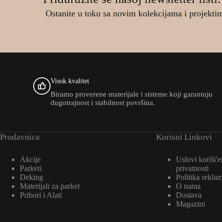
Ostanite u toku sa novim kolekcijama i projekti
Visok kvalitet
Biramo proverene materijale i sisteme koji garantuju
dugotrajnost i stabilnost površina.
Prodavnica
Korisni Linkovi
Akcije
Uslovi korišćen
Parketi
privatnosti
Deking
Politika reklam
Materijali za parket
O nama
Pribori i Alati
Dostava
Magazini