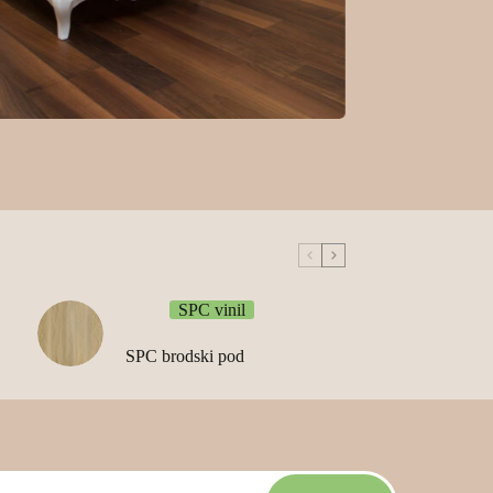
Privatan stan
SPC vinil
SPC brodski pod