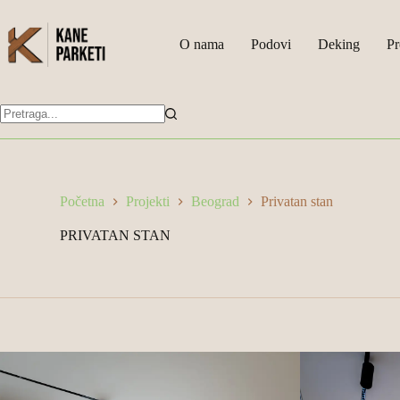
Skip
to
content
O nama
Podovi
Deking
Pr
Nema
rezultata
Početna
Projekti
Beograd
Privatan stan
PRIVATAN STAN