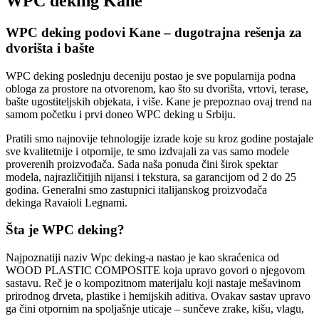
WPC deking Kane
WPC deking podovi Kane – dugotrajna rešenja za
dvorišta i bašte
WPC deking poslednju deceniju postao je sve popularnija podna
obloga za prostore na otvorenom, kao što su dvorišta, vrtovi, terase,
bašte ugostiteljskih objekata, i više. Kane je prepoznao ovaj trend na
samom početku i prvi doneo WPC deking u Srbiju.
Pratili smo najnovije tehnologije izrade koje su kroz godine postajale
sve kvalitetnije i otpornije, te smo izdvajali za vas samo modele
proverenih proizvođača. Sada naša ponuda čini širok spektar
modela, najrazličitijih nijansi i tekstura, sa garancijom od 2 do 25
godina. Generalni smo zastupnici italijanskog proizvođača
dekinga Ravaioli Legnami.
Šta je WPC deking?
Najpoznatiji naziv Wpc deking-a nastao je kao skraćenica od
WOOD PLASTIC COMPOSITE koja upravo govori o njegovom
sastavu. Reč je o kompozitnom materijalu koji nastaje mešavinom
prirodnog drveta, plastike i hemijskih aditiva. Ovakav sastav upravo
ga čini otpornim na spoljašnje uticaje – sunčeve zrake, kišu, vlagu,