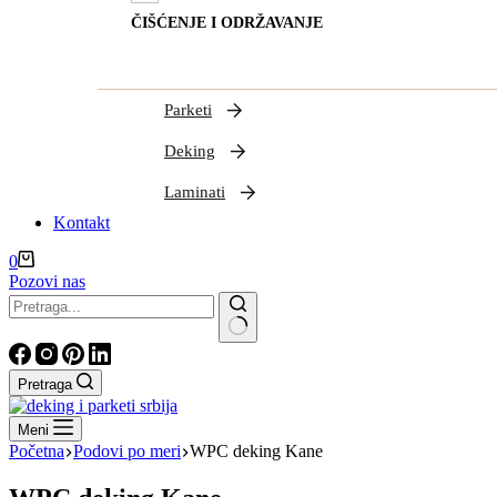
ČIŠĆENJE I ODRŽAVANJE
Parketi
Deking
Laminati
Kontakt
Shopping
0
cart
Pozovi nas
Nema
rezultata
Pretraga
Meni
Početna
Podovi po meri
WPC deking Kane