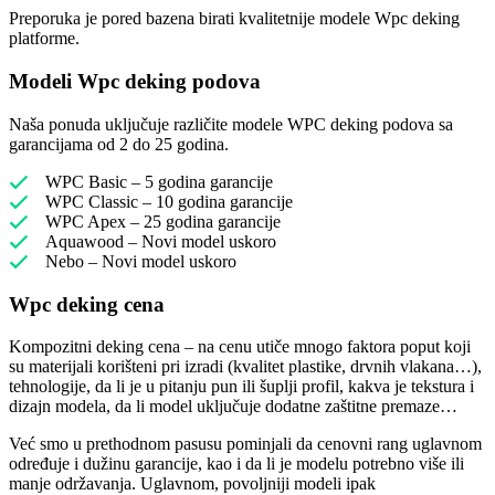
Preporuka je pored bazena birati kvalitetnije modele Wpc deking
platforme.
Modeli Wpc deking podova
Naša ponuda uključuje različite modele WPC deking podova sa
garancijama od 2 do 25 godina.
WPC Basic – 5 godina garancije
WPC Classic – 10 godina garancije
WPC Apex – 25 godina garancije
Aquawood – Novi model uskoro
Nebo – Novi model uskoro
Wpc deking cena
Kompozitni deking cena – na cenu utiče mnogo faktora poput koji
su materijali korišteni pri izradi (kvalitet plastike, drvnih vlakana…),
tehnologije, da li je u pitanju pun ili šuplji profil, kakva je tekstura i
dizajn modela, da li model uključuje dodatne zaštitne premaze…
Već smo u prethodnom pasusu pominjali da cenovni rang uglavnom
određuje i dužinu garancije, kao i da li je modelu potrebno više ili
manje održavanja. Uglavnom, povoljniji modeli ipak