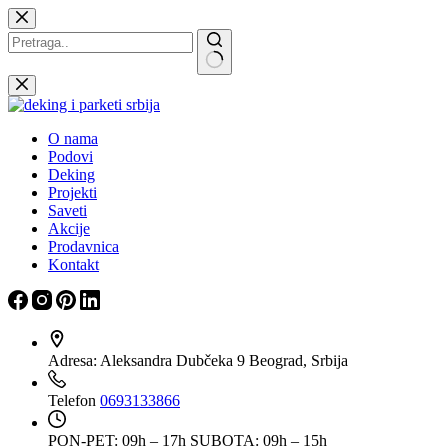
Skip
to
content
Nema
rezultata
O nama
Podovi
Deking
Projekti
Saveti
Akcije
Prodavnica
Kontakt
Adresa:
Aleksandra Dubčeka 9 Beograd, Srbija
Telefon
0693133866
PON-PET: 09h – 17h
SUBOTA: 09h – 15h