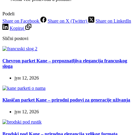
Podeli
Share on Facebook
Share on X (Twitter)
Share on LinkedIn
Kopiraj
Slični postovi
Chevron parket Kane – prepoznatljiva elegancija francuskog
sloga
јун 12, 2026
Klasičan parket Kane – prirodni podovi za generacije uživanja
јун 12, 2026
Brodski pod Kane – prirodna elegancija velikog formata