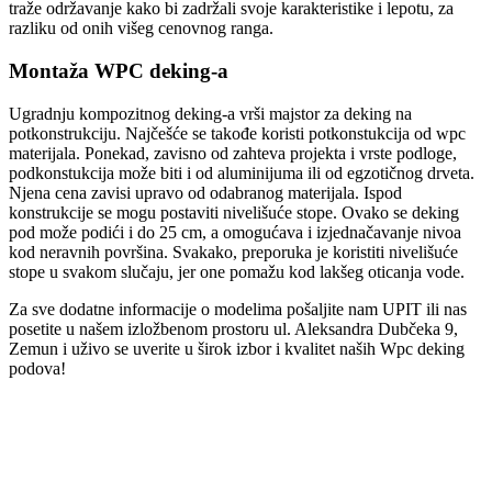
traže održavanje kako bi zadržali svoje karakteristike i lepotu, za
razliku od onih višeg cenovnog ranga.
Montaža WPC deking-a
Ugradnju kompozitnog deking-a vrši majstor za deking na
potkonstrukciju. Najčešće se takođe koristi potkonstukcija od wpc
materijala. Ponekad, zavisno od zahteva projekta i vrste podloge,
podkonstukcija može biti i od aluminijuma ili od egzotičnog drveta.
Njena cena zavisi upravo od odabranog materijala. Ispod
konstrukcije se mogu postaviti nivelišuće stope. Ovako se deking
pod može podići i do 25 cm, a omogućava i izjednačavanje nivoa
kod neravnih površina. Svakako, preporuka je koristiti nivelišuće
stope u svakom slučaju, jer one pomažu kod lakšeg oticanja vode.
Za sve dodatne informacije o modelima pošaljite nam UPIT ili nas
posetite u našem izložbenom prostoru ul. Aleksandra Dubčeka 9,
Zemun i uživo se uverite u širok izbor i kvalitet naših Wpc deking
podova!