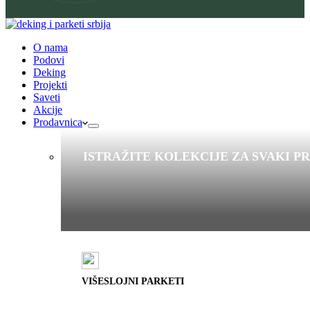
O nama
Podovi
Deking
Projekti
Saveti
Akcije
Prodavnica
ISTRAŽITE KOLEKCIJE ZA SVAKI P
VIŠESLOJNI PARKETI