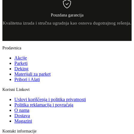
Pouzdana garancija
Kvalitetna izrada i stručna ugradnja kao osnova dugotrajnog rešenja.
Prodavnica
Akcije
Parketi
Deking
Materijali za parket
Pribori i Alati
Korisni Linkovi
Uslovi korišćenja i politika privatnosti
Politika reklamacija i povraćaja
O nama
Dostava
Magazini
Kontakt informacije