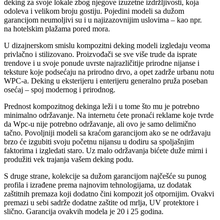
deking za svoje lokale zbog njegove izuzetne izdržljivosti, koja
odoleva i velikom broju gostiju. Pojedini modeli sa dužom
garancijom neumoljivi su i u najizazovnijim uslovima – kao npr.
na hotelskim plažama pored mora.
U dizajnerskom smislu kompozitni deking modeli izgledaju veoma
privlačno i stilizovano. Proizvođači se sve više trude da isprate
trendove i u svoje ponude uvrste najrazličitije prirodne nijanse i
teksture koje podsećaju na prirodno drvo, a opet zadrže urbanu notu
WPC-a. Deking u eksterijeru i enterijeru generalno pruža poseban
osećaj – spoj modernog i prirodnog.
Prednost kompozitnog dekinga leži i u tome što mu je potrebno
minimalno održavanje. Na internetu ćete pronaći reklame koje tvrde
da Wpc-u nije potrebno održavanje, ali ovo je samo delimično
tačno. Povoljniji modeli sa kraćom garancijom ako se ne održavaju
brzo će izgubiti svoju početnu nijansu u dodiru sa spoljašnjim
faktorima i izgledati staro. Uz malo održavanja bićete duže mirni i
produžiti vek trajanja vašem deking podu.
S druge strane, kolekcije sa dužom garancijom najčešće su punog
profila i izrađene prema najnovim tehnologijama, uz dodatak
zaštitnih premaza koji dodatno čini kompozit još otpornijim. Ovakvi
premazi u sebi sadrže dodatne zaštite od mrlja, UV protektore i
slično. Garancija ovakvih modela je 20 i 25 godina.