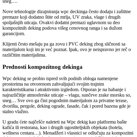
sneg….
Nove tehnologije dizajniranja wpc deckinga često dodaju i zaštitne
premaze koji dodatno štite od mrlja, UV zraka, vlage i drugih
spoljašnjih uticaja. Ovakvi dodatni premazi uglavnom su deo
kompozitnih deking podova višeg cenovnog ranga i sa dužom
garancijom.
Klijenti često mešaju pa ga zovu i PVC deking zbog sličnosti sa
materijalom koji im je već poznat. Ipak, ovo je neispravno jer reč o
različitim materijalima.
Prednosti kompozitnog dekinga
Wpc deking se probio ispred svih podnih obloga namenjene
prostorima na otvorenom zahvaljujući svojim trajnim
karakteristikama i atraktivnim izgledom. Otporan je na habanje i
najrazličitije atmosferske uticaje – vlagu, sunčeve zrake morsku so,
sneg… Sve ovo ga čini pogodnim materijalom za privatne terase,
dvorišta, pergole, deking ograde, fasade, čak i pored bazena gde je
stalno vlažno.
U gradu ćete najčešće naleteti na Wpc dekig kao platformu bašte
kafića ili restorana, kao i drugih ugostiteljskih objekata (hotela,
wellness centara…). Menadžeri i vlasnici se odlučuju za kompozitni