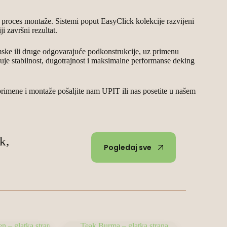
n proces montaže. Sistemi poput EasyClick kolekcije razvijeni
i završni rezultat.
ske ili druge odgovarajuće podkonstrukcije, uz primenu
eđuje stabilnost, dugotrajnost i maksimalne performanse deking
rimene i montaže pošaljite nam UPIT ili nas posetite u našem
k,
Pogledaj sve