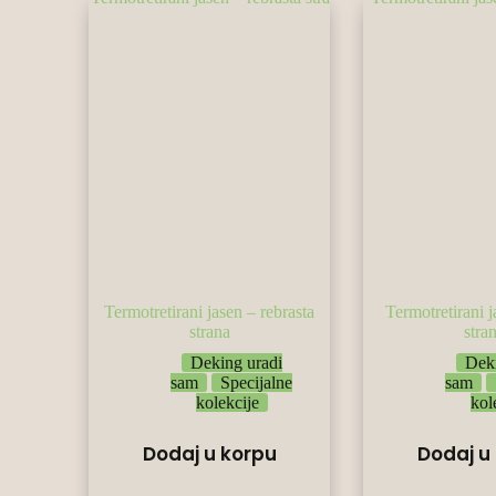
Termotretirani jasen – rebrasta
Termotretirani j
strana
stra
Deking uradi
Deki
sam
Specijalne
sam
kolekcije
kol
Dodaj u korpu
Dodaj u