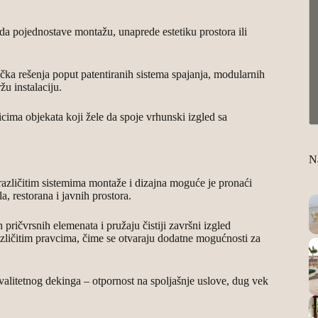
 da pojednostave montažu, unaprede estetiku prostora ili
ička rešenja poput patentiranih sistema spajanja, modularnih
u instalaciju.
icima objekata koji žele da spoje vrhunski izgled sa
Na
i različitim sistemima montaže i dizajna moguće je pronaći
a, restorana i javnih prostora.
pričvrsnih elemenata i pružaju čistiji završni izgled
azličitim pravcima, čime se otvaraju dodatne mogućnosti za
kvalitetnog dekinga – otpornost na spoljašnje uslove, dug vek