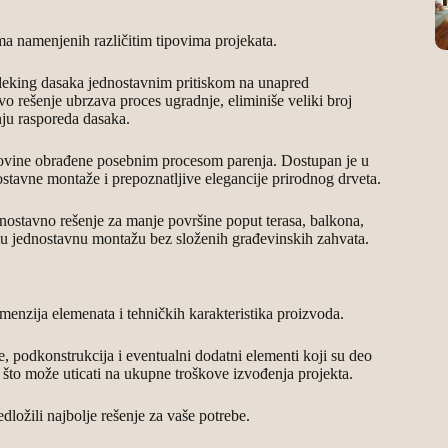
ma namenjenih različitim tipovima projekata.
 deking dasaka jednostavnim pritiskom na unapred
 rešenje ubrzava proces ugradnje, eliminiše veliki broj
nju rasporeda dasaka.
ikovine obrađene posebnim procesom parenja. Dostupan je u
nostavne montaže i prepoznatljive elegancije prirodnog drveta.
nostavno rešenje za manje površine poput terasa, balkona,
aju jednostavnu montažu bez složenih građevinskih zahvata.
imenzija elemenata i tehničkih karakteristika proizvoda.
, podkonstrukcija i eventualni dodatni elementi koji su deo
 što može uticati na ukupne troškove izvođenja projekta.
ložili najbolje rešenje za vaše potrebe.