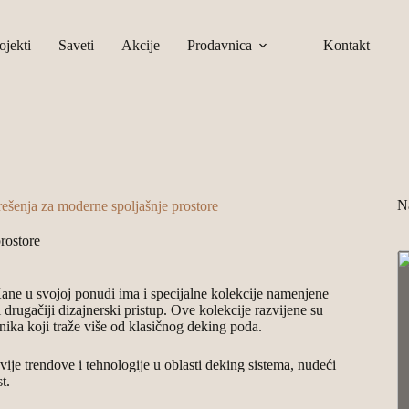
ojekti
Saveti
Akcije
Prodavnica
Kontakt
Na
rešenja za moderne spoljašnje prostore
rostore
Kane u svojoj ponudi ima i specijalne kolekcije namenjene
 drugačiji dizajnerski pristup. Ove kolekcije razvijene su
snika koji traže više od klasičnog deking poda.
e trendove i tehnologije u oblasti deking sistema, nudeći
t.