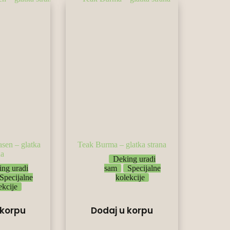
asen – glatka
Teak Burma – glatka strana
na
Deking uradi
ng uradi
sam
Specijalne
Specijalne
kolekcije
ekcije
 korpu
Dodaj u korpu