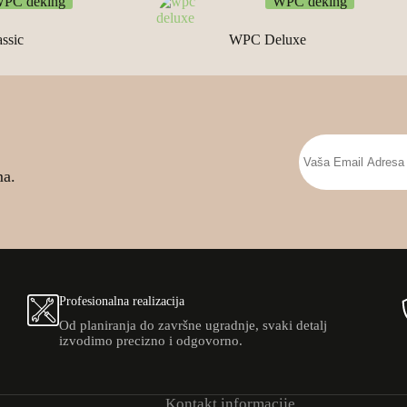
PC deking
WPC deking
ssic
WPC Deluxe
ma.
Profesionalna realizacija
Od planiranja do završne ugradnje, svaki detalj
izvodimo precizno i odgovorno.
Kontakt informacije