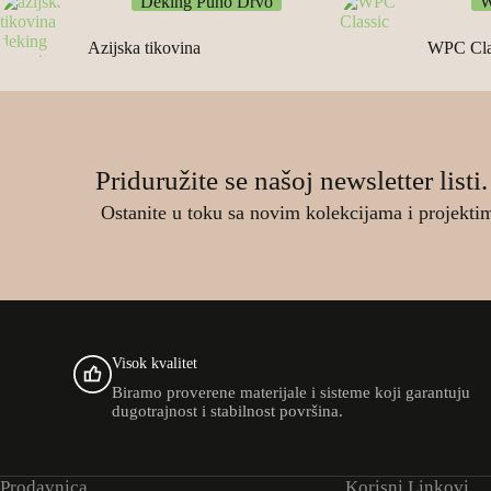
Deking Puno Drvo
W
Azijska tikovina
WPC Cla
Priduružite se našoj newsletter listi.
Ostanite u toku sa novim kolekcijama i projekti
Visok kvalitet
Biramo proverene materijale i sisteme koji garantuju
dugotrajnost i stabilnost površina.
Prodavnica
Korisni Linkovi