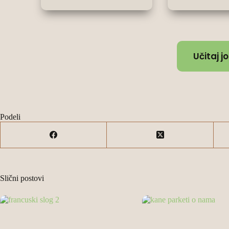
Učitaj j
Podeli
Slični postovi