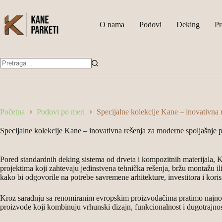
Skip
to
content
O nama
Podovi
Deking
Pr
Nema
rezultata
Početna
Podovi po meri
Specijalne kolekcije Kane – inovativna 
Specijalne kolekcije Kane – inovativna rešenja za moderne spoljašnje p
Pored standardnih deking sistema od drveta i kompozitnih materijala, 
projektima koji zahtevaju jedinstvena tehnička rešenja, bržu montažu ili
kako bi odgovorile na potrebe savremene arhitekture, investitora i kori
Kroz saradnju sa renomiranim evropskim proizvođačima pratimo najnovij
proizvode koji kombinuju vrhunski dizajn, funkcionalnost i dugotrajnos