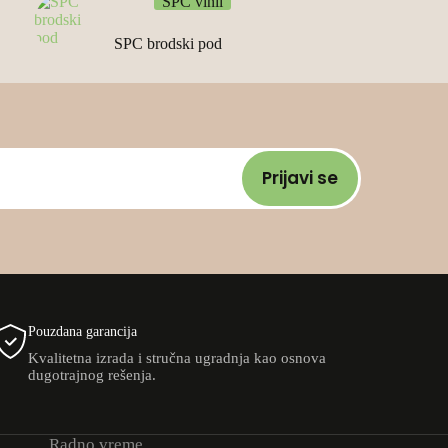
SPC vinil
SPC brodski pod
Prijavi se
Pouzdana garancija
Kvalitetna izrada i stručna ugradnja kao osnova
dugotrajnog rešenja.
Radno vreme