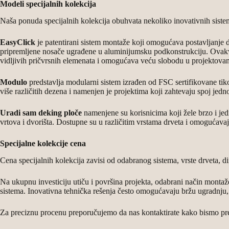
Modeli specijalnih kolekcija
Naša ponuda specijalnih kolekcija obuhvata nekoliko inovativnih siste
EasyClick
je patentirani sistem montaže koji omogućava postavljanje
pripremljene nosače ugrađene u aluminijumsku podkonstrukciju. Ovakvo
vidljivih pričvrsnih elemenata i omogućava veću slobodu u projektova
Modulo
predstavlja modularni sistem izrađen od FSC sertifikovane t
više različitih dezena i namenjen je projektima koji zahtevaju spoj jed
Uradi sam deking ploče
namenjene su korisnicima koji žele brzo i jed
vrtova i dvorišta. Dostupne su u različitim vrstama drveta i omogućav
Specijalne kolekcije cena
Cena specijalnih kolekcija zavisi od odabranog sistema, vrste drveta, d
Na ukupnu investiciju utiču i površina projekta, odabrani način montaže
sistema. Inovativna tehnička rešenja često omogućavaju bržu ugradnju,
Za preciznu procenu preporučujemo da nas kontaktirate kako bismo pred