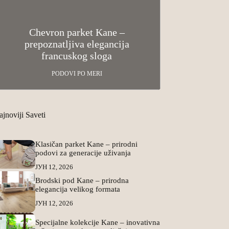
Chevron parket Kane –
prepoznatljiva elegancija
Klasičan par
francuskog sloga
podovi za g
PODOVI PO MERI
PO
jnoviji Saveti
Klasičan parket Kane – prirodni
podovi za generacije uživanja
ЈУН 12, 2026
Brodski pod Kane – prirodna
elegancija velikog formata
ЈУН 12, 2026
Specijalne kolekcije Kane – inovativna