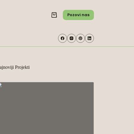
Pozovi nas
Shopping
cart
jnoviji Projekti