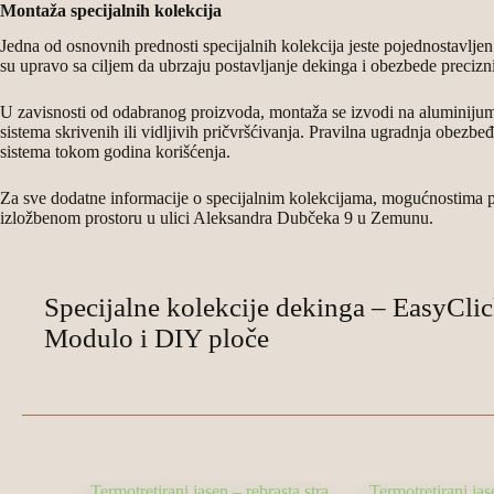
Montaža specijalnih kolekcija
Jedna od osnovnih prednosti specijalnih kolekcija jeste pojednostavlje
su upravo sa ciljem da ubrzaju postavljanje dekinga i obezbede preciznij
U zavisnosti od odabranog proizvoda, montaža se izvodi na aluminijum
sistema skrivenih ili vidljivih pričvršćivanja. Pravilna ugradnja obezb
sistema tokom godina korišćenja.
Za sve dodatne informacije o specijalnim kolekcijama, mogućnostima p
izložbenom prostoru u ulici Aleksandra Dubčeka 9 u Zemunu.
Specijalne kolekcije dekinga – EasyClic
Modulo i DIY ploče