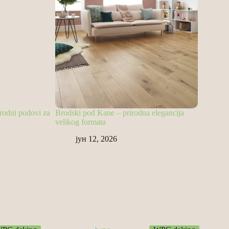
irodni podovi za
Brodski pod Kane – prirodna elegancija
Deking fa
velikog formata
savremena
јун 12, 2026
јун