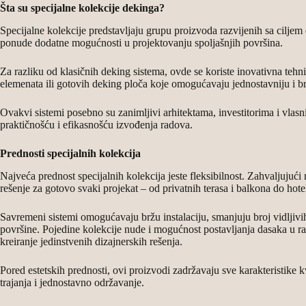
Šta su specijalne kolekcije dekinga?
Specijalne kolekcije predstavljaju grupu proizvoda razvijenih sa ciljem
ponude dodatne mogućnosti u projektovanju spoljašnjih površina.
Za razliku od klasičnih deking sistema, ovde se koriste inovativna tehn
elemenata ili gotovih deking ploča koje omogućavaju jednostavniju i brž
Ovakvi sistemi posebno su zanimljivi arhitektama, investitorima i vlasn
praktičnošću i efikasnošću izvođenja radova.
Prednosti specijalnih kolekcija
Najveća prednost specijalnih kolekcija jeste fleksibilnost. Zahvaljujuć
rešenje za gotovo svaki projekat – od privatnih terasa i balkona do hotel
Savremeni sistemi omogućavaju bržu instalaciju, smanjuju broj vidljivih 
površine. Pojedine kolekcije nude i mogućnost postavljanja dasaka u r
kreiranje jedinstvenih dizajnerskih rešenja.
Pored estetskih prednosti, ovi proizvodi zadržavaju sve karakteristike 
trajanja i jednostavno održavanje.